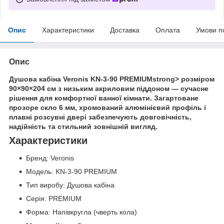
Опис
Характеристики
Доставка
Оплата
Умови п
Опис
Душова кабіна Veronis KN-3-90 PREMIUMstrong> розміром
90×90×204 см
з низьким акриловим піддоном — сучасне
рішення для комфортної ванної кімнати. Загартоване
прозоре скло 6 мм, хромований алюмінієвий профіль і
плавні розсувні двері забезпечують довговічність,
надійність та стильний зовнішній вигляд.
Характеристики
Бренд: Veronis
Модель: KN-3-90 PREMIUM
Тип виробу: Душова кабіна
Серія: PREMIUM
Форма: Напівкругла (чверть кола)