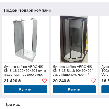
Подібні товари компанії
Душова кабіна VERONIS
Душова кабіна VERONIS
Душо
KN-8-18 120×90×204 см, з
KN-8-15 Black 90×90×204
100х
піддоном, прозоре скло,
см, з піддоном, чорний
Vero
хромований профіль
профіль, прозоре скло
проз
21 420
20 240
16 
₴
₴
скла
про
Купити
Купити
Про нас