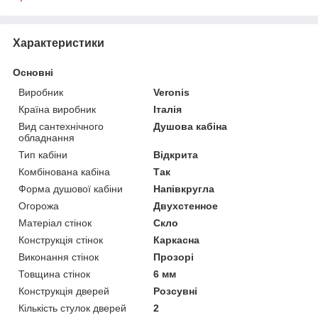
Характеристики
Основні
Виробник
Veronis
Країна виробник
Італія
Вид сантехнічного
Душова кабіна
обладнання
Тип кабіни
Відкрита
Комбінована кабіна
Так
Форма душової кабіни
Напівкругла
Огорожа
Двухстенное
Матеріал стінок
Скло
Конструкція стінок
Каркасна
Виконання стінок
Прозорі
Товщина стінок
6 мм
Конструкція дверей
Розсувні
Кількість стулок дверей
2