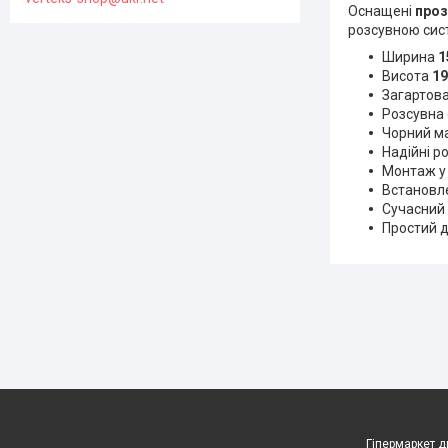
Оснащені
проз
розсувною сист
Ширина
1
Висота
19
Загартов
Розсувна 
Чорний м
Надійні р
Монтаж у
Встановле
Сучасний 
Простий д