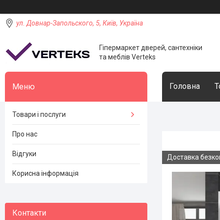
ул. Довнар-Запольского, 5, Київ, Україна
Гіпермаркет дверей, сантехніки
та меблів Verteks
Головна
Т
Товари і послуги
Про нас
Відгуки
Доставка безк
Корисна інформація