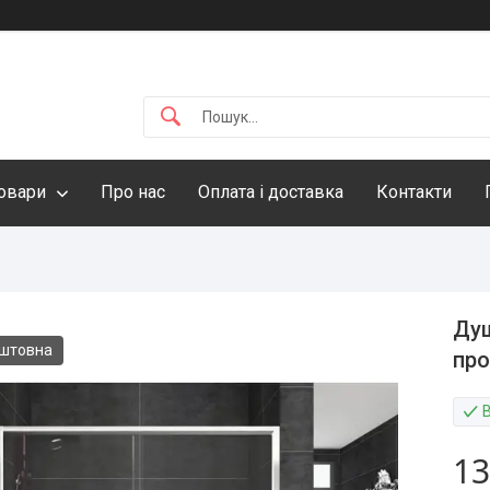
овари
Про нас
Оплата і доставка
Контакти
Душ
оштовна
про
13