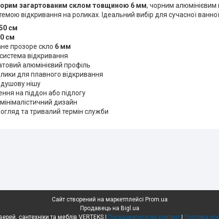
орим загартованим склом товщиною 6 мм
, чорним алюмінієвим
емою відкривання на роликах. Ідеальний вибір для сучасної ванної
50 см
0 см
ане прозоре скло
6 мм
система відкривання
атовий алюмінієвий профіль
олики для плавного відкривання
 душову нішу
ння на піддон або підлогу
мінімалістичний дизайн
огляд та тривалий термін служби
Сайт створений на маркетплейсі
Prom.ua
Продавець на Bigl.ua
Гіпермаркет дверей, сантехніки та меблів VERTEKS |
Поскаржитися на контент
|
Політика ко