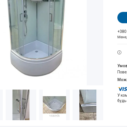
+380
Мене
пов
У ко
будь