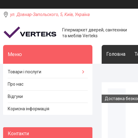
ул. Довнар-Запольского, 5, Київ, Україна
Гіпермаркет дверей, сантехніки
та меблів Verteks
Головна
Т
Товари і послуги
Про нас
Відгуки
Доставка безк
Корисна інформація