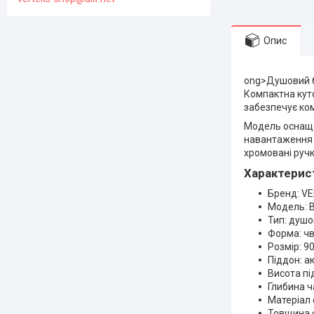
Опис
ong>Душовий бо
Компактна куто
забезпечує ко
Модель оснащ
навантаження
хромовані ручк
Характерис
Бренд: V
Модель: 
Тип: душо
Форма: чв
Розмір: 9
Піддон: а
Висота пі
Глибина ч
Матеріал 
Товщина с