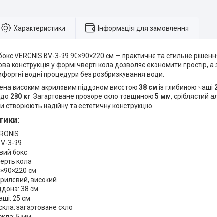
Характеристики
Інформація для замовлення
кс VERONIS BV-3-99 90×90×220 см — практичне та стильне рішення 
ва конструкція у формі чверті кола дозволяє економити простір, а 
мфортні водні процедури без розбризкування води.
ена високим акриловим піддоном висотою
38 см
із глибиною чаші
 до
280 кг
. Загартоване прозоре скло товщиною
5 мм
, сріблястий 
и створюють надійну та естетичну конструкцію.
тики:
ERONIS
BV-3-99
вий бокс
ерть кола
0×90×220 см
криловий, високий
ддона: 38 см
аші: 25 см
скла: загартоване скло
кла: 5 мм