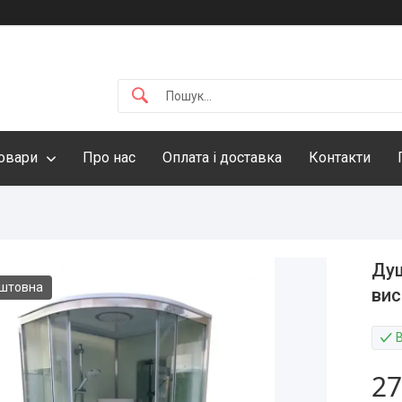
овари
Про нас
Оплата і доставка
Контакти
Душ
оштовна
вис
27