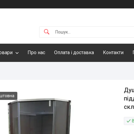
овари
Про нас
Оплата і доставка
Контакти
Душ
оштовна
під
скл