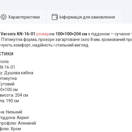
Характеристики
Інформація для замовлення
а
Veronis KN-16-01
розмір
ом
100×100×204 см
з піддоном — сучасне 
. П'ятикутна форма, прозоре загартоване скло 8 мм, хромований п
чують комфорт, надійність і стильний вигляд.
стики
ronis
KN-16-01
у: Душова кабіна
ятикутна
Кутовий
00×100 см
висота: 204 см
ла: 190 см
на: Низький
піддона: Акрил
профілю: Алюміній
філю: Хром