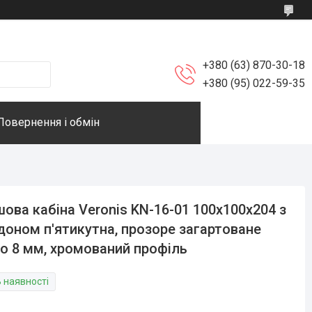
+380 (63) 870-30-18
+380 (95) 022-59-35
Повернення і обмін
ова кабіна Veronis KN-16-01 100х100х204 з
доном п'ятикутна, прозоре загартоване
о 8 мм, хромований профіль
В наявності