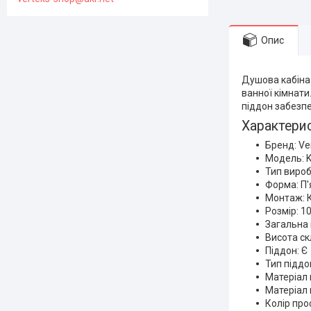
Опис
Душова кабін
ванної кімнати
піддон забезпе
Характери
Бренд: Ve
Модель: 
Тип вироб
Форма: П'
Монтаж: 
Розмір: 1
Загальна 
Висота ск
Піддон: Є
Тип піддо
Матеріал 
Матеріал 
Колір про