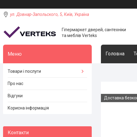
ул. Довнар-Запольского, 5, Київ, Україна
Гіпермаркет дверей, сантехніки
та меблів Verteks
Головна
Т
Товари і послуги
Про нас
Відгуки
Доставка безк
Корисна інформація