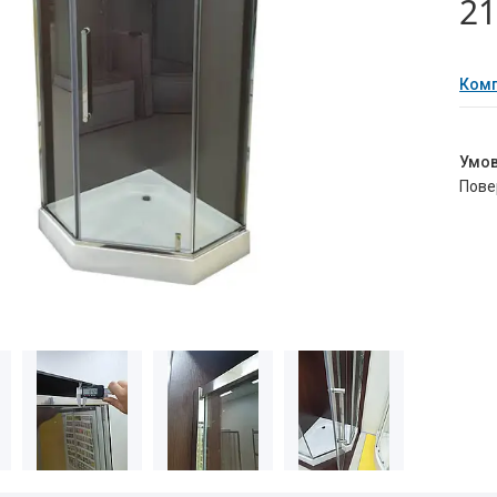
21
Комп
пов