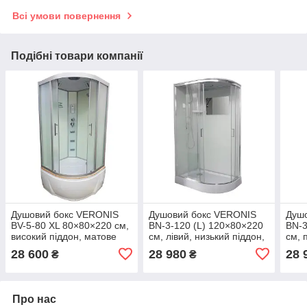
Всі умови повернення
Подібні товари компанії
Душовий бокс VERONIS
Душовий бокс VERONIS
Душ
BV-5-80 XL 80×80×220 см,
BN-3-120 (L) 120×80×220
BN-3
високий піддон, матове
см, лівий, низький піддон,
см, 
скло, сатиновий профіль,
прозоре скло
підд
28 600
28 980
28 
₴
₴
Італія
Про нас