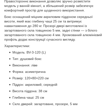
Правостороннє виконання дозволяє зручно розмістити
модель у ванній кімнаті, а збільшений розмір забезпечує
комфортний простір для щоденного використання.
Бокс оснащений міцним акриловим піддоном середньої
висоти, який має глибину чаші 25 см та витримує
навантаження до 280 кг. Прозорі двері виготовлені із
загартованого скла товщиною 5 мм, задні стінки — з білого
загартованого скла товщиною 4 мм. Хромований алюмінієвий
профіль додає конструкції сучасного вигляду.
Характеристики:
Модель: BV-3-120 (L)
Тип: душовий бокс
Виконання: ліве
Форма: асиметрична
Розмір: 120×80×220 см
Піддон: акриловий, середній
Висота піддона: 38 см
Глибина чаші: 25 см
Скло дверей: загартоване, прозоре, 5 мм