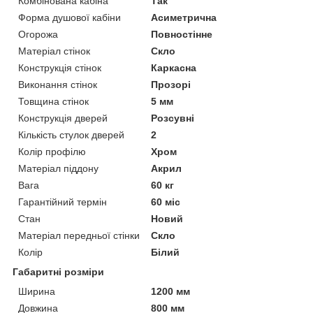
Комбінована кабіна
Так
Форма душової кабіни
Асиметрична
Огорожа
Повностінне
Матеріал стінок
Скло
Конструкція стінок
Каркасна
Виконання стінок
Прозорі
Товщина стінок
5 мм
Конструкція дверей
Розсувні
Кількість стулок дверей
2
Колір профілю
Хром
Матеріал піддону
Акрил
Вага
60 кг
Гарантійний термін
60 міс
Стан
Новий
Матеріал передньої стінки
Скло
Колір
Білий
Габаритні розміри
Ширина
1200 мм
Довжина
800 мм