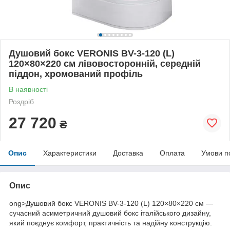
Душовий бокс VERONIS BV-3-120 (L)
120×80×220 см лівовосторонній, середній
піддон, хромований профіль
В наявності
Роздріб
27 720
₴
Опис
Характеристики
Доставка
Оплата
Умови п
Опис
ong>Душовий бокс VERONIS BV-3-120 (L) 120×80×220 см —
сучасний асиметричний душовий бокс італійського дизайну,
який поєднує комфорт, практичність та надійну конструкцію.