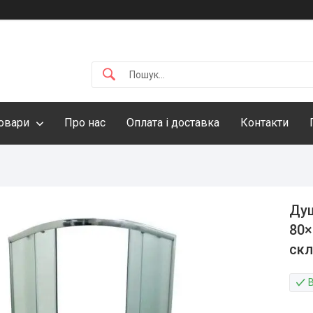
овари
Про нас
Оплата і доставка
Контакти
Душ
80×
ск