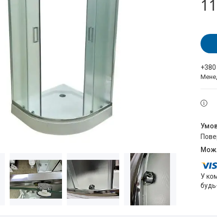
11
+380
Мене
пов
У ко
будь