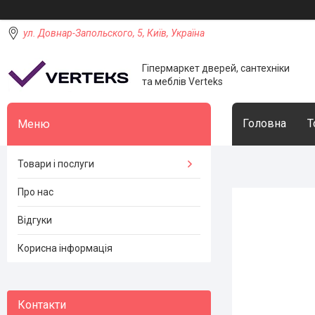
ул. Довнар-Запольского, 5, Київ, Україна
Гіпермаркет дверей, сантехніки
та меблів Verteks
Головна
Т
Товари і послуги
Про нас
Відгуки
Корисна інформація