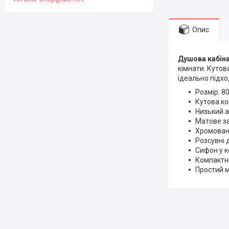
Опис
Душова кабіна
кімнати. Кутов
ідеально підх
Розмір: 8
Кутова ко
Низький а
Матове за
Хромован
Розсувні д
Сифон у к
Компактни
Простий м