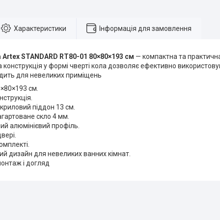
Характеристики
Інформація для замовлення
 Artex STANDARD RT80-01 80×80×193 см
— компактна та практична
а конструкція у формі чверті кола дозволяє ефективно використовув
одить для невеликих приміщень
0×80×193 см.
нструкція.
криловий піддон 13 см.
гартоване скло 4 мм.
ий алюмінієвий профіль.
вері.
омплекті.
й дизайн для невеликих ванних кімнат.
онтаж і догляд