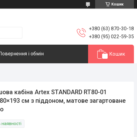
Кошик
+380 (63) 870-30-18
+380 (95) 022-59-35
Повернення і обмін
Кошик
ова кабіна Artex STANDARD RT80-01
80×193 см з піддоном, матове загартоване
ло
В наявності