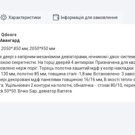
Характеристики
Інформація для замовлення
:
Qdoors
Авангард
: 2050* 850 мм; 2050*950 мм
ні двері з запірним механізмом девіаторами, нічником і двох-систе
окою секретністю. На торці дверей 4 антизрізи. Призначена для кв
овлено нерж поріг. Торець полотна зашитий мдф у колір накладки.
 130 мм, полотно 85 мм, товщина сталі -1,8 мм. Встановлено 3 заві
вері декоровані мдф панелями товщиною 16/16 мм, В якості тепло-
а. Ущільнювач 2 контури на полотні, обналічка -: стоєві 80/10, пер
k 50*50. Вічко Sap, девіатор Barrera.