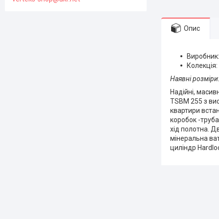
Опис
Виробник
Колекція:
Наявні розміри
Надійні, масив
TSBM 255 з вис
квартири встан
коробок -труба
хід полотна. Д
мінеральна ват
циліндр Hardloc