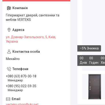
Гіпермаркет дверей, сантехніки та
меблів VERTEKS
ул. Довнар-Запольского, 5, Київ,
Україна
–5%
0
0
0
0
0
0
Михайло
Днів
Годин
Хв
+380 (63) 870-30-18
Менеджер
+380 (95) 022-59-35
Менеджер
verteks-shop@ukr.net