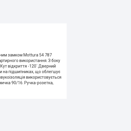
мним замком Mottura 54 787
артирного використання. З боку
 Кут відкриття -120`.Дверний
си на підшипниках, що облегшує
звукоізоляція використовується
емичка 90/16. Ручка-розетка,