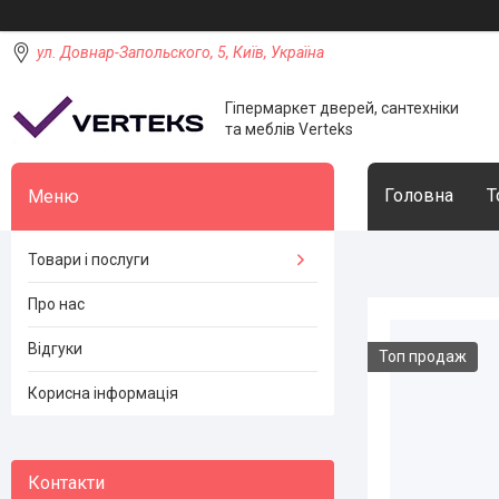
ул. Довнар-Запольского, 5, Київ, Україна
Гіпермаркет дверей, сантехніки
та меблів Verteks
Головна
Т
Товари і послуги
Про нас
Відгуки
Топ продаж
Корисна інформація