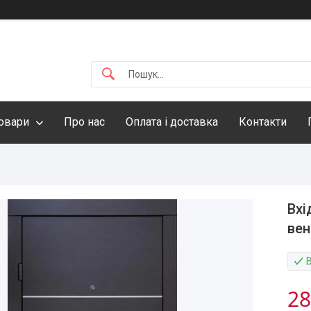
овари
Про нас
Оплата і доставка
Контакти
Вхі
вен
28