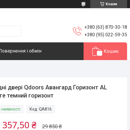
Кошик
+380 (63) 870-30-18
+380 (95) 022-59-35
Повернення і обмін
Кошик
дні двері Qdoors Авангард Горизонт AL
ге темний горизонт
В наявності
Код:
QA816
 357,50 ₴
29 850 ₴