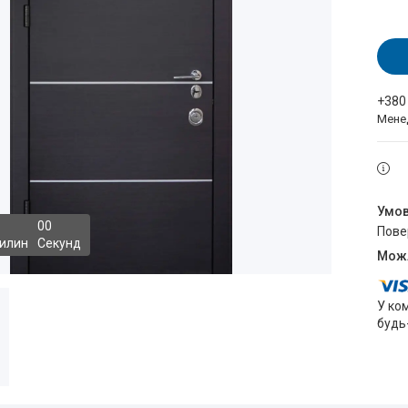
+380
Мене
0
0
пов
илин
Секунд
У ко
будь