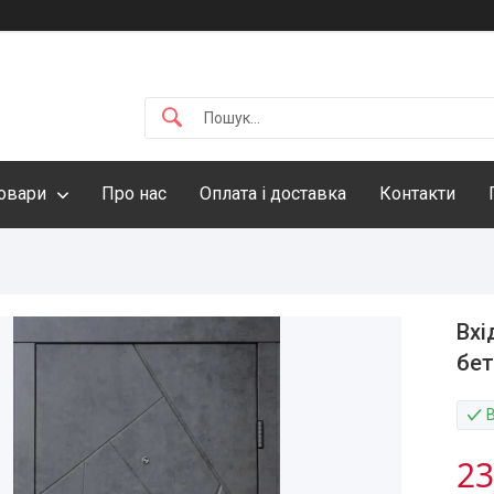
овари
Про нас
Оплата і доставка
Контакти
Вхі
бет
23