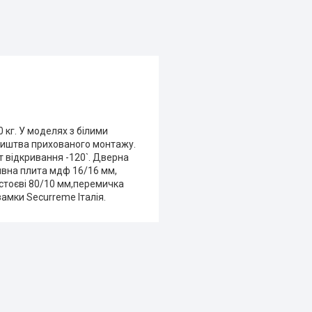
 кг. У моделях з білими
 Лиштва прихованого монтажу.
ут відкривання -120`. Дверна
тивна плита мдф 16/16 мм,
 стоєві 80/10 мм,перемичка
замки Securreme Італія.