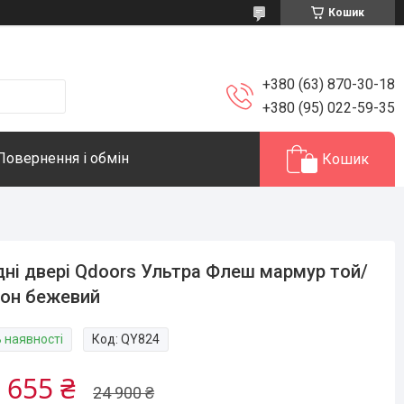
Кошик
+380 (63) 870-30-18
+380 (95) 022-59-35
Повернення і обмін
Кошик
дні двері Qdoors Ультра Флеш мармур той/
он бежевий
В наявності
Код:
QY824
 655 ₴
24 900 ₴