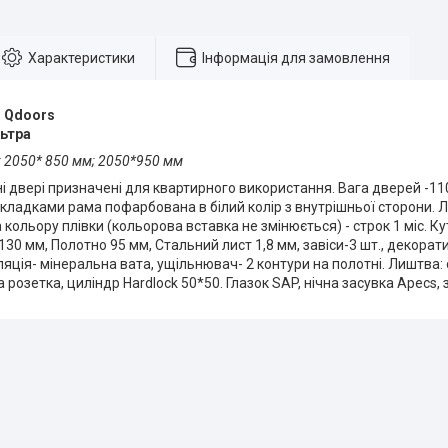
Характеристики
Інформація для замовлення
:
Qdoors
ьтра
: 2050* 850 мм; 2050*950 мм
ні двері призначені для квартирного використання. Вага дверей -110
акладками рама пофарбована в білий колір з внутрішньої сторони.
кольору плівки (кольорова вставка не змінюється) - строк 1 міс. К
130 мм, Полотно 95 мм, Стальний лист 1,8 мм, завіси-3 шт., декора
яція- мінеральна вата, ущільнювач- 2 контури на полотні. Лиштва:
 розетка, циліндр Hardlock 50*50. Глазок SAP, нічна засувка Apecs, 