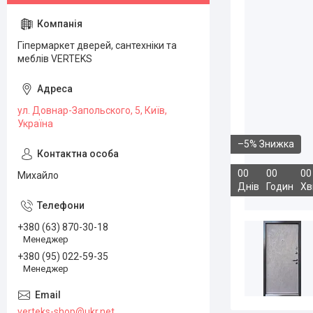
Гіпермаркет дверей, сантехніки та
меблів VERTEKS
ул. Довнар-Запольского, 5, Київ,
Україна
–5%
0
0
0
0
0
0
Михайло
Днів
Годин
Хв
+380 (63) 870-30-18
Менеджер
+380 (95) 022-59-35
Менеджер
verteks-shop@ukr.net