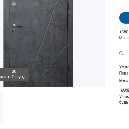
+380
Мене
0
0
пов
илин
Секунд
У ко
будь