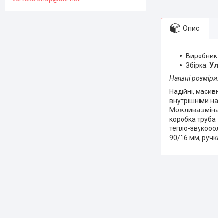
Опис
Виробник
Збірка:
Ул
Наявні розміри
Надійні, масив
внутрішніми н
Можлива зміна 
коробка труба 
тепло-звукооол
90/16 мм, ручка