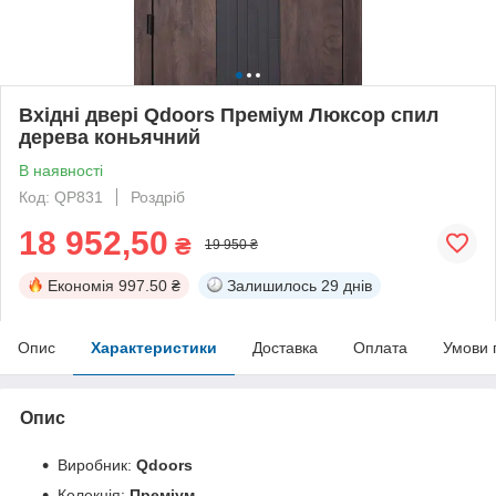
Вхідні двері Qdoors Преміум Люксор спил
дерева коньячний
В наявності
Код: QР831
Роздріб
18 952,50
₴
19 950 ₴
Економія
997.50 ₴
Залишилось
29 днів
Опис
Характеристики
Доставка
Оплата
Умови 
Опис
Виробник:
Qdoors
Колекція:
Преміум