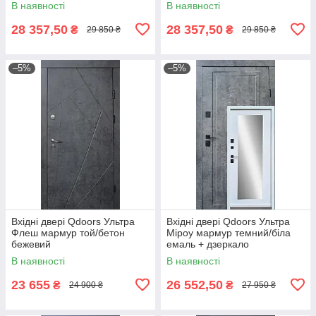
В наявності
В наявності
28 357,50
28 357,50
₴
₴
29 850 ₴
29 850 ₴
–5%
–5%
Вхідні двері Qdoors Ультра
Вхідні двері Qdoors Ультра
Флеш мармур той/бетон
Міроу мармур темний/біла
бежевий
емаль + дзеркало
В наявності
В наявності
23 655
26 552,50
₴
₴
24 900 ₴
27 950 ₴