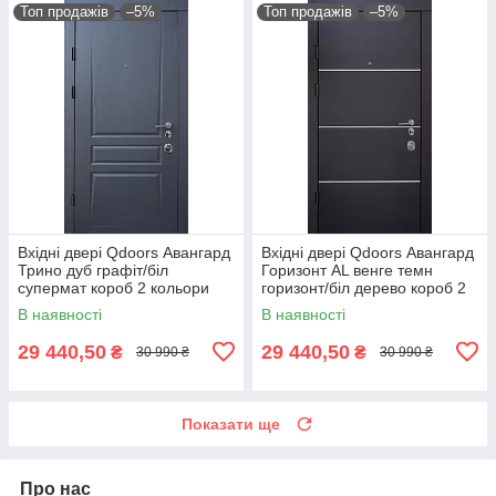
Топ продажів
–5%
Топ продажів
–5%
Вхідні двері Qdoors Авангард
Вхідні двері Qdoors Авангард
Трино дуб графіт/біл
Горизонт AL венге темн
супермат короб 2 кольори
горизонт/біл дерево короб 2
кольори
В наявності
В наявності
29 440,50
29 440,50
₴
₴
30 990 ₴
30 990 ₴
Показати ще
Про нас