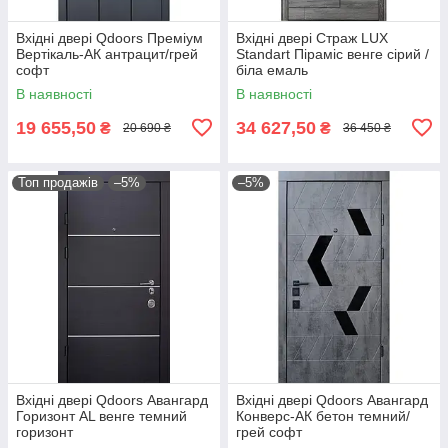
Вхідні двері Qdoors Преміум
Вхідні двері Страж LUX
Вертікаль-АК антрацит/грей
Standart Піраміс венге сірий /
софт
біла емаль
В наявності
В наявності
19 655,50
34 627,50
₴
₴
20 690 ₴
36 450 ₴
Топ продажів
–5%
–5%
Вхідні двері Qdoors Авангард
Вхідні двері Qdoors Авангард
Горизонт AL венге темний
Конверс-АК бетон темний/
горизонт
грей софт