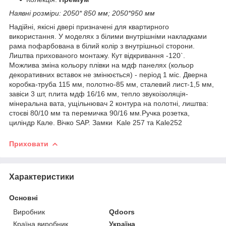
Наявні розміри: 2050* 850 мм; 2050*950 мм
Надійні, якісні двері призначені для квартирного
використання. У моделях з білими внутрішніми накладками
рама пофарбована в білий колір з внутрішньої сторони.
Лиштва прихованого монтажу. Кут відкривання -120`.
Можлива зміна кольору плівки на мдф панелях (кольор
декоративних вставок не змінюється) - період 1 міс. Дверна
коробка-труба 115 мм, полотно-85 мм, сталевий лист-1,5 мм,
завіси 3 шт, плита мдф 16/16 мм, тепло звукоізоляція-
мінеральна вата, ущільнювач 2 контура на полотні, лиштва:
стоєві 80/10 мм та перемичка 90/16 мм.Ручка розетка,
циліндр Кале. Вічко SAP. Замки Kale 257 та Kale252
Приховати
Характеристики
Основні
Виробник
Qdoors
Країна виробник
Україна