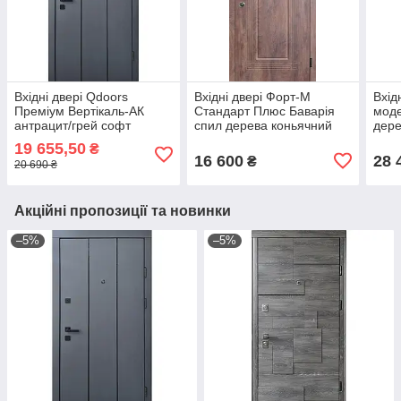
Вхідні двері Qdoors
Вхідні двері Форт-М
Вхід
Преміум Вертікаль-АК
Стандарт Плюс Баварія
моде
антрацит/грей софт
спил дерева коньячний
дере
вулиця
Mega
19 655,50
₴
16 600
28 
₴
20 690 ₴
Акційні пропозиції та новинки
–5%
–5%