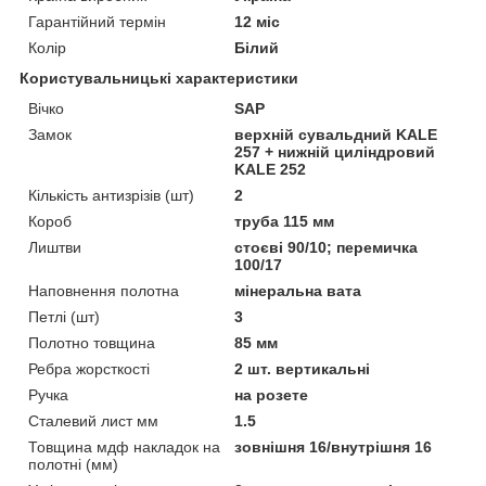
Гарантійний термін
12 міс
Колір
Білий
Користувальницькі характеристики
Вічко
SAP
Замок
верхній сувальдний KALE
257 + нижній циліндровий
KALE 252
Кількість антизрізів (шт)
2
Короб
труба 115 мм
Лиштви
стоєві 90/10; перемичка
100/17
Наповнення полотна
мінеральна вата
Петлі (шт)
3
Полотно товщина
85 мм
Ребра жорсткості
2 шт. вертикальні
Ручка
на розете
Сталевий лист мм
1.5
Товщина мдф накладок на
зовнішня 16/внутрішня 16
полотні (мм)