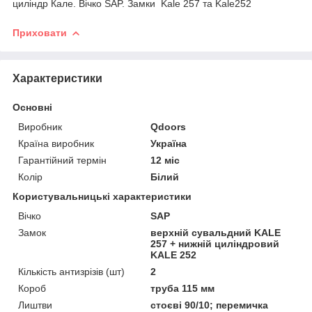
циліндр Кале. Вічко SAP. Замки Kale 257 та Kale252
Приховати
Характеристики
Основні
Виробник
Qdoors
Країна виробник
Україна
Гарантійний термін
12 міс
Колір
Білий
Користувальницькі характеристики
Вічко
SAP
Замок
верхній сувальдний KALE
257 + нижній циліндровий
KALE 252
Кількість антизрізів (шт)
2
Короб
труба 115 мм
Лиштви
стоєві 90/10; перемичка