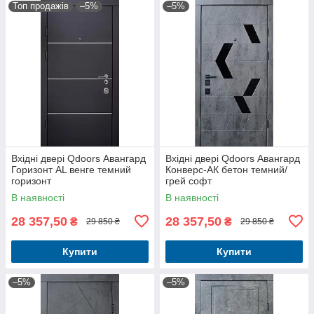
Топ продажів
–5%
–5%
Вхідні двері Qdoors Авангард
Вхідні двері Qdoors Авангард
Горизонт AL венге темний
Конверс-АК бетон темний/
горизонт
грей софт
В наявності
В наявності
28 357,50
28 357,50
₴
₴
29 850 ₴
29 850 ₴
Купити
Купити
–5%
–5%