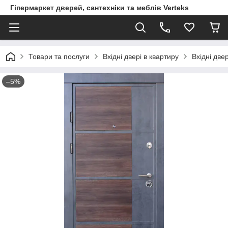
Гіпермаркет дверей, сантехніки та меблів Verteks
Товари та послуги
Вхідні двері в квартиру
Вхідні две
–5%