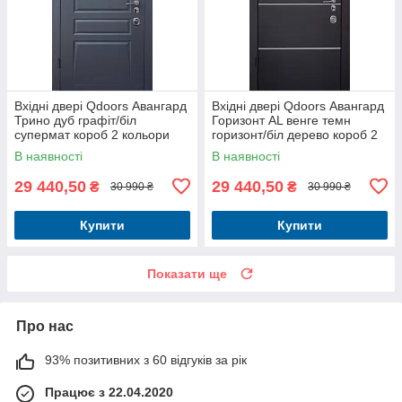
Вхідні двері Qdoors Авангард
Вхідні двері Qdoors Авангард
Трино дуб графіт/біл
Горизонт AL венге темн
супермат короб 2 кольори
горизонт/біл дерево короб 2
кольори
В наявності
В наявності
29 440,50
29 440,50
₴
₴
30 990 ₴
30 990 ₴
Купити
Купити
Показати ще
Про нас
93% позитивних з 60 відгуків за рік
Працює з 22.04.2020