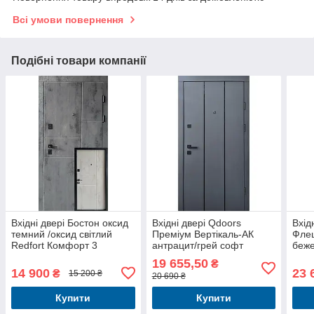
Всі умови повернення
Подібні товари компанії
Вхідні двері Бостон оксид
Вхідні двері Qdoors
Вхід
темний /оксид світлий
Преміум Вертікаль-АК
Флеш
Redfort Комфорт 3
антрацит/грей софт
беж
контури квартира
19 655,50
₴
14 900
23 
₴
15 200 ₴
20 690 ₴
Купити
Купити