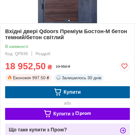
Вхідні двері Qdoors Преміум Бостон-М бетон
темний/бетон світлий
В наявності
Код: QР836
Роздріб
18 952,50
₴
19 950 ₴
Економія
997.50 ₴
Залишилось
30 днів
Купити
або
Купити з
Що таке купити з Пром?