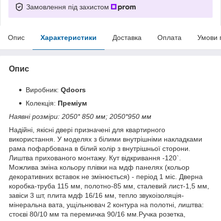
Замовлення під захистом
Опис
Характеристики
Доставка
Оплата
Умови 
Опис
Виробник:
Qdoors
Колекція:
Преміум
Наявні розміри: 2050* 850 мм; 2050*950 мм
Надійні, якісні двері призначені для квартирного
використання. У моделях з білими внутрішніми накладками
рама пофарбована в білий колір з внутрішньої сторони.
Лиштва прихованого монтажу. Кут відкривання -120`.
Можлива зміна кольору плівки на мдф панелях (кольор
декоративних вставок не змінюється) - період 1 міс. Дверна
коробка-труба 115 мм, полотно-85 мм, сталевий лист-1,5 мм,
завіси 3 шт, плита мдф 16/16 мм, тепло звукоізоляція-
мінеральна вата, ущільнювач 2 контура на полотні, лиштва:
стоєві 80/10 мм та перемичка 90/16 мм.Ручка розетка,