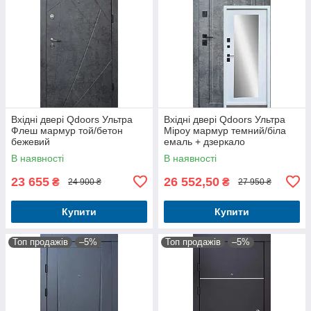
Вхідні двері Qdoors Ультра
Вхідні двері Qdoors Ультра
Флеш мармур той/бетон
Міроу мармур темний/біла
бежевий
емаль + дзеркало
В наявності
В наявності
23 655
26 552,50
₴
₴
24 900 ₴
27 950 ₴
Купити
Купити
Топ продажів
–5%
Топ продажів
–5%