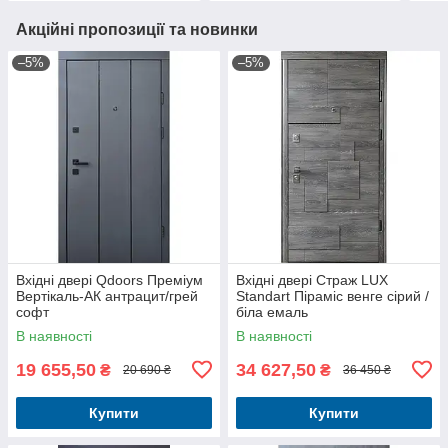
Акційні пропозиції та новинки
–5%
–5%
Вхідні двері Qdoors Преміум
Вхідні двері Страж LUX
Вертікаль-АК антрацит/грей
Standart Піраміс венге сірий /
софт
біла емаль
В наявності
В наявності
19 655,50
34 627,50
₴
₴
20 690 ₴
36 450 ₴
Купити
Купити