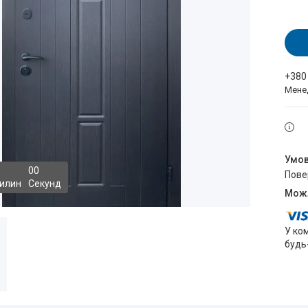
+380
Мене
0
0
пов
илин
Секунд
У ко
будь