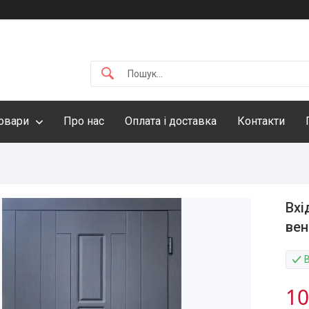
овари
Про нас
Оплата і доставка
Контакти
Вхі
вен
10