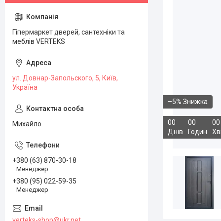
Гіпермаркет дверей, сантехніки та
меблів VERTEKS
ул. Довнар-Запольского, 5, Київ,
Україна
–5%
0
0
0
0
0
0
Михайло
Днів
Годин
Хв
+380 (63) 870-30-18
Менеджер
+380 (95) 022-59-35
Менеджер
verteks-shop@ukr.net