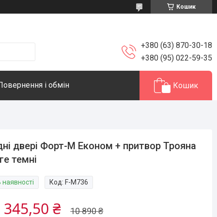
Кошик
+380 (63) 870-30-18
+380 (95) 022-59-35
Повернення і обмін
Кошик
дні двері Форт-М Економ + притвор Трояна
ге темні
В наявності
Код:
F-М736
 345,50 ₴
10 890 ₴