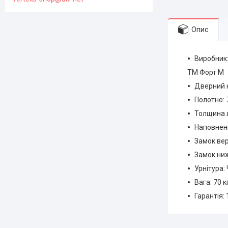
Опис
Виробник:
ТМ Форт М
Дверний 
Полотно: 
Толщина л
Наповнен
Замок вер
Замок ниж
Урнітура:
Вага: 70 к
Гарантія: 