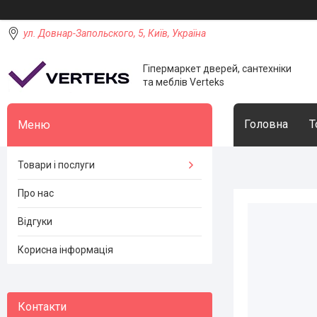
ул. Довнар-Запольского, 5, Київ, Україна
Гіпермаркет дверей, сантехніки
та меблів Verteks
Головна
Т
Товари і послуги
Про нас
Відгуки
Корисна інформація