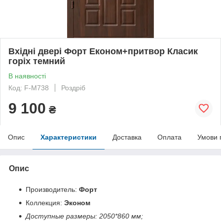
Вхідні двері Форт Економ+притвор Класик
горіх темний
В наявності
Код: F-М738
Роздріб
9 100
₴
Опис
Характеристики
Доставка
Оплата
Умови 
Опис
Производитель:
Форт
Коллекция:
Эконом
Доступные размеры: 2050*860 мм;