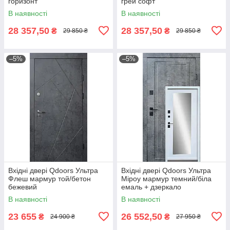
горизонт
грей софт
В наявності
В наявності
28 357,50
28 357,50
₴
₴
29 850 ₴
29 850 ₴
–5%
–5%
Вхідні двері Qdoors Ультра
Вхідні двері Qdoors Ультра
Флеш мармур той/бетон
Міроу мармур темний/біла
бежевий
емаль + дзеркало
В наявності
В наявності
23 655
26 552,50
₴
₴
24 900 ₴
27 950 ₴