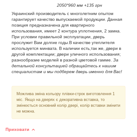
2050*960 мм +135 грн
Украинский производитель с многолетним опытом
гарантирует качество выпускаемой продукции. Данная
позиция предназначена для квартирного
использования, имеет 2 контура уплотнения, 2 замка.
При условии правильной эксплуатации, дверь
прослужит Вам долгие годы.В качестве утеплителя
используется минвата. В наличии есть,так же, двери в
другой комплектации; двери уличного использования;
разнообразие моделей в разной цветовой гамме.
За
детальной консультацией обращайтесь к нашим
специалистам и мы подберем дверь именно для Вас!
Можлива зміна кольору плівки-строк виготовлення 1
міс. Якщо на дверях є декоративна вставка, то
змінюється основний колір двері, колір вставки змінити
не можна.
Приховати