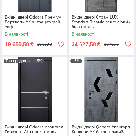
Вхідні двері Qdoors Преміум
Вхідні двері Страж LUX
Вертікаль-АК антрацит/грей
Standart Піраміс венге сірий /
софт
біла емаль
В наявності
В наявності
19 655,50
34 627,50
₴
₴
20 690 ₴
36 450 ₴
Топ продажів
–5%
–5%
Вхідні двері Qdoors Авангард
Вхідні двері Qdoors Авангард
Горизонт AL венге темний
Конверс-АК бетон темний/