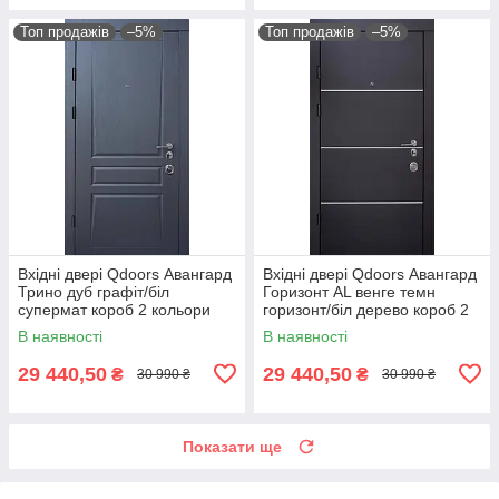
Топ продажів
–5%
Топ продажів
–5%
Вхідні двері Qdoors Авангард
Вхідні двері Qdoors Авангард
Трино дуб графіт/біл
Горизонт AL венге темн
супермат короб 2 кольори
горизонт/біл дерево короб 2
кольори
В наявності
В наявності
29 440,50
29 440,50
₴
₴
30 990 ₴
30 990 ₴
Показати ще