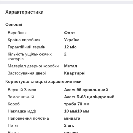
Характеристики
Основні
Виробник
Форт
Країна виробник
Україна
Гарантійний термін
12 міс
Кількість ущільнюючих
2
контурів
Матеріал дверної коробки
Метал
Застосування двері
Квартирні
Користувальницькі характеристики
Верхній Замок
Avers 96 сувальдний
Замок нижній
Avers R-63 циліндровий
Короб
труба 70 мм
Накладка мдф
10 мм/10 мм
Наповнення полотна
мінвата
Петлі
2 шт.
Ручка
планка