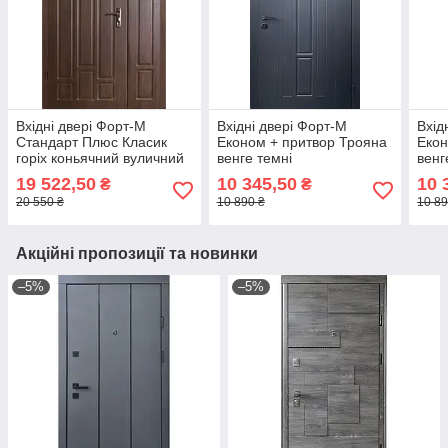
Вхідні двері Форт-М
Вхідні двері Форт-М
Вхід
Стандарт Плюс Класик
Економ + притвор Трояна
Еко
горіх коньячний вуличний
венге темні
венг
19 522,50
10 345,50
10 
₴
₴
20 550 ₴
10 890 ₴
10 89
Акційні пропозиції та новинки
–5%
–5%