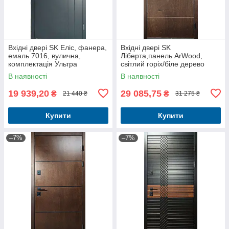
Вхідні двері SK Еліс, фанера,
Вхідні двері SK
емаль 7016, вулична,
Ліберта,панель ArWood,
комплектація Ультра
світлий горіх/біле дерево
вуличні комплектація
В наявності
В наявності
Люкс+Терморозрив
19 939,20
29 085,75
₴
₴
21 440 ₴
31 275 ₴
Купити
Купити
–7%
–7%