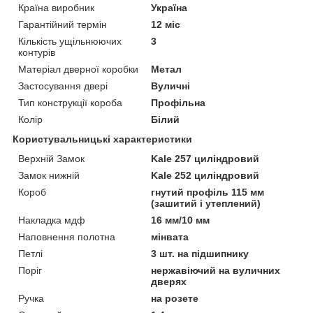
Країна виробник
Україна
Гарантійний термін
12 міс
Кількість ущільнюючих
3
контурів
Матеріал дверної коробки
Метал
Застосування двері
Вуличні
Тип конструкції короба
Профільна
Колір
Білий
Користувальницькі характеристики
Верхній Замок
Kale 257 циліндровий
Замок нижній
Kale 252 циліндровий
Короб
гнутий профіль 115 мм
(зашитий і утеплений)
Накладка мдф
16 мм/10 мм
Наповнення полотна
мінвата
Петлі
3 шт. на підшипнику
Поріг
нержавіючий на вуличних
дверях
Ручка
на розете