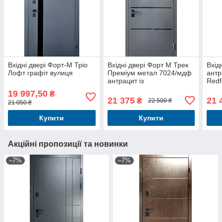
Вхідні двері Форт-М Тріо
Вхідні двері Форт М Трек
Вхід
Лофт графіт вулиця
Преміум метал 7024/мдф
антр
антрацит із
Redf
терморозривом вулиця
конт
19 997,50
₴
21 375
21 
₴
22 500 ₴
21 050 ₴
Купити
Купити
Акційні пропозиції та новинки
–7%
–7%