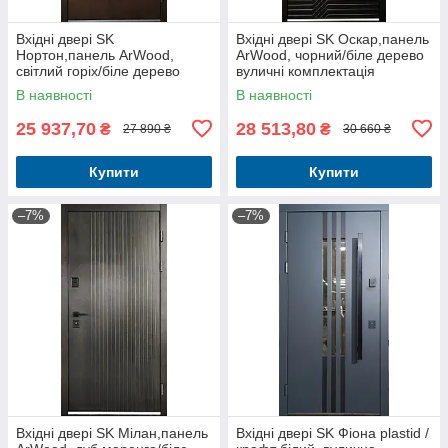
Вхідні двері SK
Вхідні двері SK Оскар,панель
Нортон,панель ArWood,
ArWood, чорний/біле дерево
світлий горіх/біле дерево
вуличні комплектація
вуличні комплектація
Елегант+Терморозрив
В наявності
В наявності
Елегант+Терморозрив
25 937,70
28 513,80
₴
₴
27 890 ₴
30 660 ₴
Купити
Купити
–7%
–7%
Вхідні двері SK Мілан,панель
Вхідні двері SK Фіона plastid /