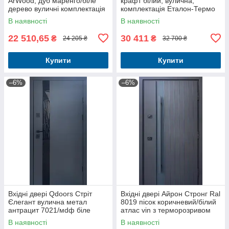
ArWood, дуб маренго/біле
крафт білий, вулична,
дерево вуличні комплектація
комплектація Еталон-Термо
Еталон+Терморозрив
В наявності
В наявності
22 510,65
30 411
₴
₴
24 205 ₴
32 700 ₴
Купити
Купити
–6%
–6%
Вхідні двері Qdoors Стріт
Вхідні двері Айрон Стронг Ral
Єлегант вулична метал
8019 пісок коричневий/білий
антрацит 7021/мdф біле
атлас vin з терморозривом
дерево терморозрив
вулиця 3 контури
В наявності
В наявності
860*2050