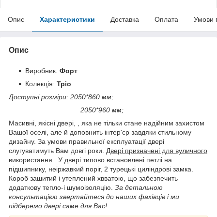
Опис
Характеристики
Доставка
Оплата
Умови 
Опис
Виробник:
Форт
Колекція:
Тріо
Доступні розміри: 2050*860 мм;
2050*960 мм;
Масивні, якісні двері, , яка не тільки стане надійним захистом
Вашої оселі, але й доповнить інтер'єр завдяки стильному
дизайну. За умови правильної експлуатації двері
слугуватимуть Вам довгі роки.
Двері призначені для вуличного
використання
. У двері типово встановлені петлі на
підшипнику, неіржавкий поріг, 2 турецькі циліндрові замка.
Короб зашитий і утеплений хвватою, що забезпечить
додаткову тепло-і шумоізоляцію.
За детальною
консультацією звертайтеся до наших фахівців і ми
підберемо двері саме для Вас!