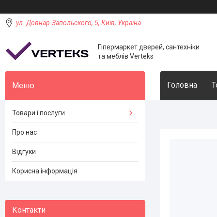
ул. Довнар-Запольского, 5, Київ, Україна
Гіпермаркет дверей, сантехніки
та меблів Verteks
Головна
Т
Товари і послуги
Про нас
Відгуки
Корисна інформація