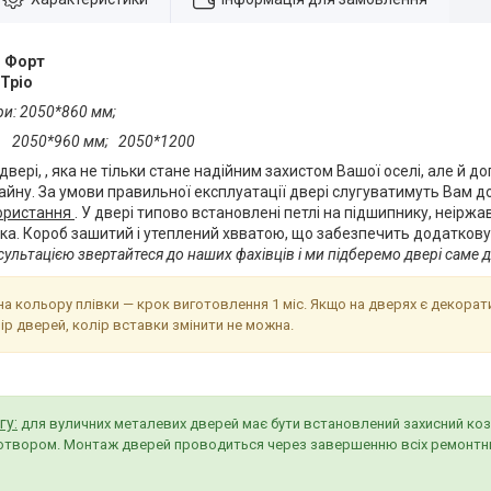
:
Форт
Тріо
ри: 2050*860 мм;
0 мм; 2050*1200
 двері, , яка не тільки стане надійним захистом Вашої оселі, але й д
йну. За умови правильної експлуатації двері слугуватимуть Вам до
ористання
. У двері типово встановлені петлі на підшипнику, неіржав
ка. Короб зашитий і утеплений хвватою, що забезпечить додаткову
ультацією звертайтеся до наших фахівців і ми підберемо двері саме д
а кольору плівки — крок виготовлення 1 міс. Якщо на дверях є декорат
ір дверей, колір вставки змінити не можна.
гу:
для вуличних металевих дверей має бути встановлений захисний кози
д отвором. Монтаж дверей проводиться через завершенню всіх ремонтних