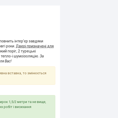
оповнить інтер'єр завдяки
вгі роки.
Двері призначені для
кий поріг, 2 турецькі
 тепло-і шумоізоляцію.
За
ля Вас!
ивна вставка, то змінюється
рок 1,5/2 метри та не вище,
 робіт і висихання