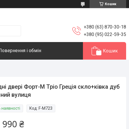
Кошик
+380 (63) 870-30-18
+380 (95) 022-59-35
Повернення і обмін
Кошик
дні двері Форт-М Тріо Греція скло+ківка дуб
ний вулиця
В наявності
Код:
F-M723
 990 ₴