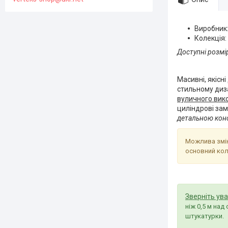
Виробник
Колекція:
Доступні розмі
2050*96
Масивні, якісні
стильному диза
вуличного вик
циліндрові зам
детальною конс
Можлива змін
основний кол
Зверніть ува
ніж 0,5 м на
штукатурки.