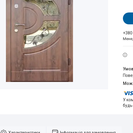
+380
Мене
пов
У ко
будь
Характеристики
Інформація для замовлення