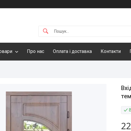
овари
Про нас
Оплата і доставка
Контакти
Вхі
тем
22