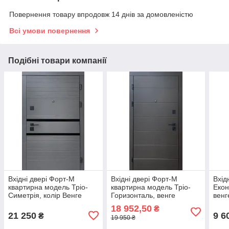
Повернення товару впродовж 14 днів за домовленістю
Всі умови повернення
Подібні товари компанії
Вхідні двері Форт-М
Вхідні двері Форт-М
Вхід
квартирна модель Тріо-
квартирна модель Тріо-
Екон
Симетрія, колір Венге
Горизонталь, венге
венг
сірий/ Дуб пломбір
темний горизонт/Білий
18 952,50
₴
860*2050
мат 860*2050
21 250
9 6
₴
19 950 ₴