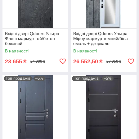
Вхідні двері Qdoors Ультра
Вхідні двері Qdoors Ультра
Флеш мармур той/бетон
Міроу мармур темний/біла
бежевий
емаль + дзеркало
В наявності
В наявності
23 655
26 552,50
₴
₴
24 900 ₴
27 950 ₴
Топ продажів
–5%
Топ продажів
–5%