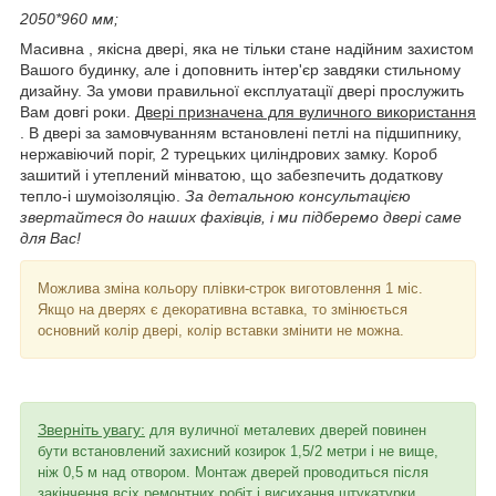
2050*960 мм;
Масивна , якісна двері, яка не тільки стане надійним захистом
Вашого будинку, але і доповнить інтер'єр завдяки стильному
дизайну. За умови правильної експлуатації двері прослужить
Вам довгі роки.
Двері призначена для вуличного використання
. В двері за замовчуванням встановлені петлі на підшипнику,
нержавіючий поріг, 2 турецьких циліндрових замку. Короб
зашитий і утеплений мінватою, що забезпечить додаткову
тепло-і шумоізоляцію.
За детальною консультацією
звертайтеся до наших фахівців, і ми підберемо двері саме
для Вас!
Можлива зміна кольору плівки-строк виготовлення 1 міс.
Якщо на дверях є декоративна вставка, то змінюється
основний колір двері, колір вставки змінити не можна.
Зверніть увагу:
для вуличної металевих дверей повинен
бути встановлений захисний козирок 1,5/2 метри і не вище,
ніж 0,5 м над отвором. Монтаж дверей проводиться після
закінчення всіх ремонтних робіт і висихання штукатурки.