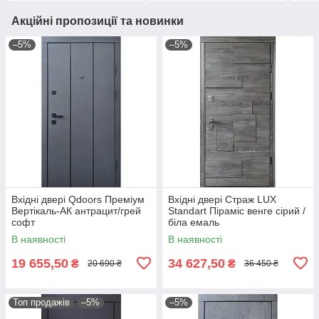
Акційні пропозиції та новинки
–5%
–5%
Вхідні двері Qdoors Преміум
Вхідні двері Страж LUX
Вертікаль-АК антрацит/грей
Standart Піраміс венге сірий /
софт
біла емаль
В наявності
В наявності
19 655,50
34 627,50
₴
₴
20 690 ₴
36 450 ₴
Топ продажів
–5%
–5%