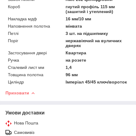
Короб
гнутий профіль 115 мм
(зашитий і утеплений)
Накладка мдф
16 мм/10 мм
Наповнення полотна
мінвата
Петлі
3 шт. на підшипнику
Поріг
нержавіючий на вуличних
дверях
Застосування двері
Квартира
Ручка
на розете
Сталевий лист мм
1,4
Товщина полотна
96 мм
Циліндр
Імперіал 45/45 ключ/вороток
Приховати
Умови доставки
Нова Пошта
Самовивіз