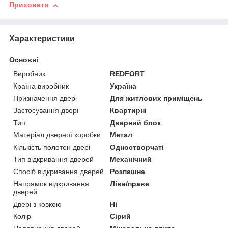
Приховати
Характеристики
Основні
Виробник
REDFORT
Країна виробник
Україна
Призначення двері
Для житлових приміщень
Застосування двері
Квартирні
Тип
Дверний блок
Матеріал дверної коробки
Метал
Кількість полотен двері
Одностворчаті
Тип відкривання дверей
Механічний
Спосіб відкривання дверей
Розпашна
Напрямок відкривання
Ліве/праве
дверей
Двері з ковкою
Ні
Колір
Сірий