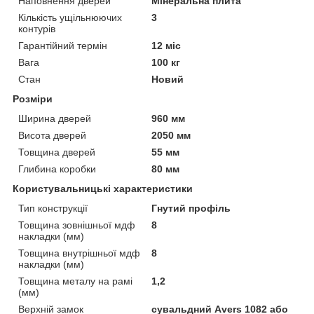
Наповнення дверей
Мінеральна плита
Кількість ущільнюючих
3
контурів
Гарантійний термін
12 міс
Вага
100 кг
Стан
Новий
Розміри
Ширина дверей
960 мм
Висота дверей
2050 мм
Товщина дверей
55 мм
Глибина коробки
80 мм
Користувальницькі характеристики
Тип конструкції
Гнутий профіль
Товщина зовнішньої мдф
8
накладки (мм)
Товщина внутрішньої мдф
8
накладки (мм)
Товщина металу на рамі
1,2
(мм)
Верхній замок
сувальдний Аvers 1082 або