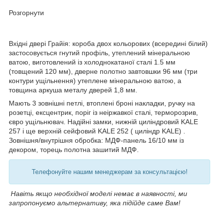
Розгорнути
Вхідні двері Грайія: короба двох кольорових (всередині білий)
застосовується гнутий профіль, утеплений мінеральною
ватою, виготовлений із холоднокатаної сталі 1.5 мм
(товщений 120 мм), дверне полотно завтовшки 96 мм (три
контури ущільнення) утеплене мінеральною ватою, а
товщина аркуша металу дверей 1,8 мм.
Мають 3 зовнішні петлі, втоплені броні накладки, ручку на
розетці, ексцентрик, поріг із неіржавкої сталі, терморозрив,
євро ущільнювач. Надійні замки, нижній циліндровий KALE
257 і ще верхній сейфовий KALE 252 ( циліндр KALE) .
Зовнішня/внутрішня обробка: МДФ-панель 16/10 мм із
декором, торець полотна зашитий МДФ.
Телефонуйте нашим менеджерам за консультацією!
Навіть якщо необхідної моделі немає в наявності, ми
запропонуємо альтернативу, яка підійде саме Вам!