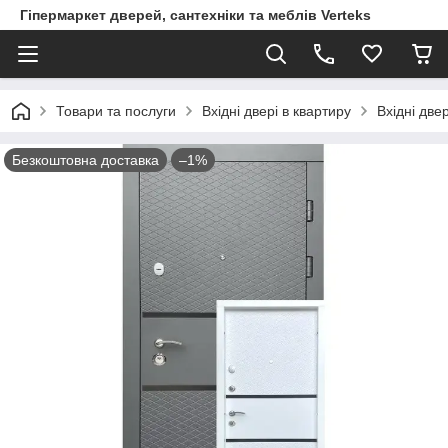
Гіпермаркет дверей, сантехніки та меблів Verteks
Товари та послуги
Вхідні двері в квартиру
Вхідні две
Безкоштовна доставка
–1%