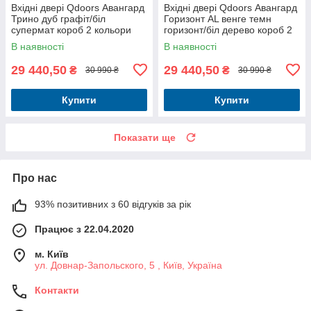
Вхідні двері Qdoors Авангард
Вхідні двері Qdoors Авангард
Трино дуб графіт/біл
Горизонт AL венге темн
супермат короб 2 кольори
горизонт/біл дерево короб 2
кольори
В наявності
В наявності
29 440,50
29 440,50
₴
₴
30 990 ₴
30 990 ₴
Купити
Купити
Показати ще
Про нас
93% позитивних з 60 відгуків за рік
Працює з 22.04.2020
м. Київ
ул. Довнар-Запольского, 5 , Київ, Україна
Контакти