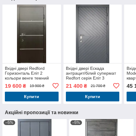
Вхідні двері Redford
Вхідні двері Ескада
Вхід
Горизонталь Еліт 2
антрацит/білий супермат
Mode
кольори венге темний
Redfort серія Еліт 3
квар
горизонт/біле
контури вулиця
суп
19 600
21 400
45 
₴
₴
19 900 ₴
21 700 ₴
Купити
Купити
Акційні пропозиції та новинки
–5%
–5%