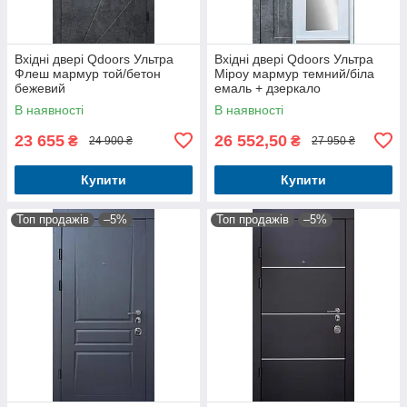
Вхідні двері Qdoors Ультра
Вхідні двері Qdoors Ультра
Флеш мармур той/бетон
Міроу мармур темний/біла
бежевий
емаль + дзеркало
В наявності
В наявності
23 655
26 552,50
₴
₴
24 900 ₴
27 950 ₴
Купити
Купити
Топ продажів
–5%
Топ продажів
–5%