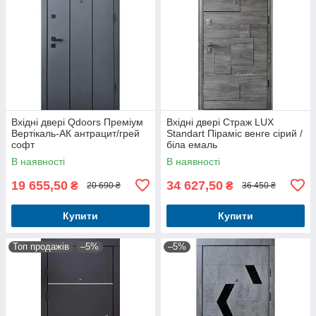
Вхідні двері Qdoors Преміум
Вхідні двері Страж LUX
Вертікаль-АК антрацит/грей
Standart Піраміс венге сірий /
софт
біла емаль
В наявності
В наявності
19 655,50
34 627,50
₴
₴
20 690 ₴
36 450 ₴
Купити
Купити
Топ продажів
–5%
–5%