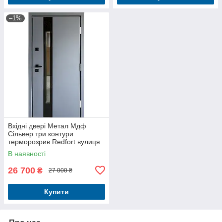
–1%
Вхідні двері Метал Мдф
Сільвер три контури
терморозрив Redfort вулиця
В наявності
26 700
₴
27 000 ₴
Купити