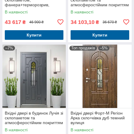
фанера+терморозрив,
атмосферостійким покриттям
вуличні комплектація Аляска
ArWood
В наявності
В наявності
43 617
34 103,10
₴
₴
46 900 ₴
36 670 ₴
Купити
Купити
–7%
Топ продажів
–5%
Вхідні двері в будинок Лучія зі
Вхідні двері Форт-M Регіон
склопакетом та
Арка скло+ківка дуб темний
атмосферостійким покриттям
вулиця
ArWood сірі
В наявності
В наявності