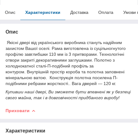
Опис
Характеристики
Доставка
Оплата
Умови 
Опис
Якісні двері від українського виробника стануть надійним
захистом Вашої оселі. Рама виготовлена із суцільногнутого
профілю завглибшки 110 мм із 3 притворами. Технологічні
отвори закриті декоративними заглушками. Полотно з
холоднокатної сталі-П-подібний профіль за
контуром. Внутрішній простір короба та полотна заповнені
мінеральною ватою. Конструкція полотна посилена П-
подібними ребрами жорсткості.. Вага дверей — 120 кг.
Купивши наші двері, Ви зможете бути впевнені як у безпеці
свого майна, так і в довговічності придбаного виробу!
Приховати
Характеристики