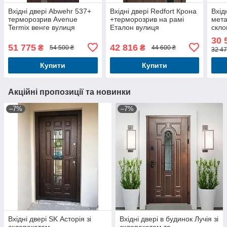
Вхідні двері Abwehr 537+
Вхідні двері Redfort Крона
Вхід
терморозрив Avenue
+терморозрив на рамі
мета
Termix венге вулиця
Еталон вулиця
скло
30 
51 775
42 816
₴
₴
54 500 ₴
44 600 ₴
32 47
Купити
Купити
Акційні пропозиції та новинки
–7%
–7%
Вхідні двері SK Асторія зі
Вхідні двері в будинок Лучія зі
склопакетом,
склопакетом та