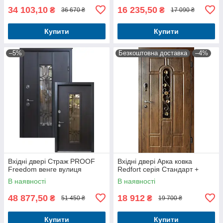
34 103,10
16 235,50
₴
₴
36 670 ₴
17 090 ₴
Купити
Купити
–5%
Безкоштовна доставка
–4%
Вхідні двері Страж PROOF
Вхідні двері Арка ковка
Freedom венге вулиця
Redfort серія Стандарт +
В наявності
В наявності
48 877,50
18 912
₴
₴
51 450 ₴
19 700 ₴
Купити
Купити