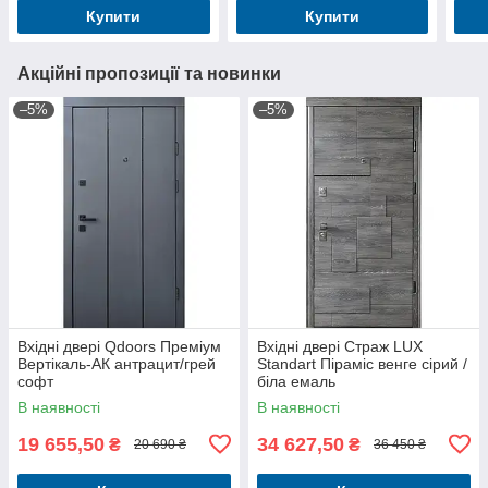
Купити
Купити
Акційні пропозиції та новинки
–5%
–5%
Вхідні двері Qdoors Преміум
Вхідні двері Страж LUX
Вертікаль-АК антрацит/грей
Standart Піраміс венге сірий /
софт
біла емаль
В наявності
В наявності
19 655,50
34 627,50
₴
₴
20 690 ₴
36 450 ₴