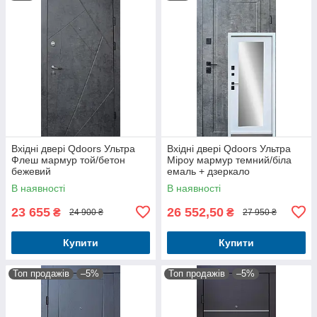
Вхідні двері Qdoors Ультра
Вхідні двері Qdoors Ультра
Флеш мармур той/бетон
Міроу мармур темний/біла
бежевий
емаль + дзеркало
В наявності
В наявності
23 655
26 552,50
₴
₴
24 900 ₴
27 950 ₴
Купити
Купити
Топ продажів
–5%
Топ продажів
–5%