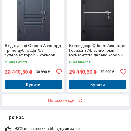
Вхідні двері Qdoors Авангард
Вхідні двері Qdoors Авангард
Трино дуб графіт/біл
Горизонт AL венге темн
супермат короб 2 кольори
горизонт/біл дерево короб 2
кольори
В наявності
В наявності
29 440,50
29 440,50
₴
₴
30 990 ₴
30 990 ₴
Купити
Купити
Показати ще
Про нас
93% позитивних з 60 відгуків за рік