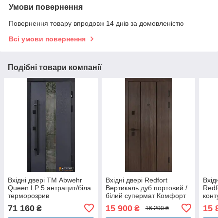
Умови повернення
Повернення товару впродовж 14 днів за домовленістю
Всі умови повернення
Подібні товари компанії
Вхідні двері ТМ Abwehr
Вхідні двері Redfort
Вхід
Queen LP 5 антрацит/біла
Вертикаль дуб портовий /
Redf
терморозрив
білий супермат Комфорт
конт
3 контури квартира
71 160
15 900
15 
₴
₴
16 200 ₴