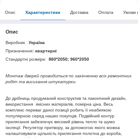
Опис
Характеристики
Доставка
Оплата
Умови 
Опис
Виробник :
Україна
Призначення
: квартирні
Стандартні розміри:
860*2050; 960*2050
Монтаж дверей проводиться по закінченню всіх ремонтних
робіт та висихання штукатурки.
До дрібниць продуманий конструктив та лаконічний дизайн,
використання якісних матеріалів, помірна ціна. Весь
комплекс переваг даної позиції робить її неабиякою
популярною серед наших покупців. Подвійний контур
прилягання забезпечує високий рівень тепло та шумо
ізоляції. Регулятор притвору, за допомогою якого можна
налаштовувати щільність прилягання полотна до короба,