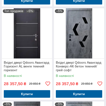
Купити
Купити
Топ продажів
–5%
–5%
Вхідні двері Qdoors Авангард
Вхідні двері Qdoors Авангард
Горизонт AL венге темний
Конверс-АК бетон темний/
горизонт
грей софт
В наявності
В наявності
28 357,50
28 357,50
₴
₴
29 850 ₴
29 850 ₴
Купити
Купити
–5%
–5%