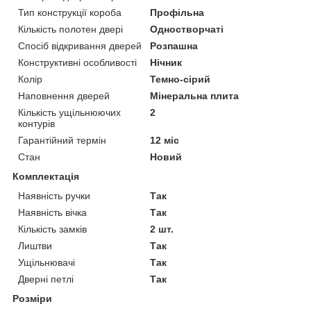
Тип конструкції короба
Профільна
Кількість полотен двері
Одностворчаті
Спосіб відкривання дверей
Розпашна
Конструктивні особливості
Нічник
Колір
Темно-сірий
Наповнення дверей
Мінеральна плита
Кількість ущільнюючих
2
контурів
Гарантійний термін
12 міс
Стан
Новий
Комплектація
Наявність ручки
Так
Наявність вічка
Так
Кількість замків
2 шт.
Лиштви
Так
Ущільнювачі
Так
Дверні петлі
Так
Розміри