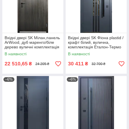
Вхідні двері SK Мілан,панель
Вхідні двері SK Фіона plastid /
ArWood, дуб маренго/біле
крафт білий, вулична,
дерево вуличні комплектація
комплектація Еталон-Термо
Еталон+Терморозрив
В наявності
В наявності
22 510,65
30 411
₴
₴
24 205 ₴
32 700 ₴
–6%
–6%