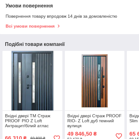
Умови повернення
Повернення товару впродовж 14 днів за домовленістю
Всі умови повернення
Подібні товари компанії
Вхідні двері ТМ Страж
Вхідні двері Страж PROOF
Вхід
PROOF РІО Z Loft
RIO- Z Loft дуб темний
Slim
Антрацит/білий атлас
вулиця
вулична 1220*2050
49 846,50
65 
₴
66 310
₴
69 800 ₴