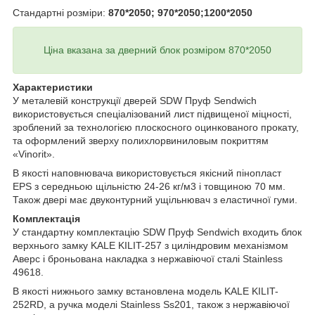
Стандартні розміри:
870*2050; 970*2050;1200*2050
Ціна вказана за дверний блок розміром 870*2050
Характеристики
У металевій конструкції дверей SDW Пруф Sendwich
використовується спеціалізований лист підвищеної міцності,
зроблений за технологією плоскосного оцинкованого прокату,
та оформлений зверху полихлорвиниловым покриттям
«Vinorit».
В якості наповнювача використовується якісний пінопласт
EPS з середньою щільністю 24-26 кг/м3 і товщиною 70 мм.
Також двері має двуконтурний ущільнювач з еластичної гуми.
Комплектація
У стандартну комплектацію SDW Пруф Sendwich входить блок
верхнього замку KALE KILIT-257 з циліндровим механізмом
Аверс і броньована накладка з нержавіючої сталі Stainless
49618.
В якості нижнього замку встановлена модель KALE KILIT-
252RD, а ручка моделі Stainless Ss201, також з нержавіючої