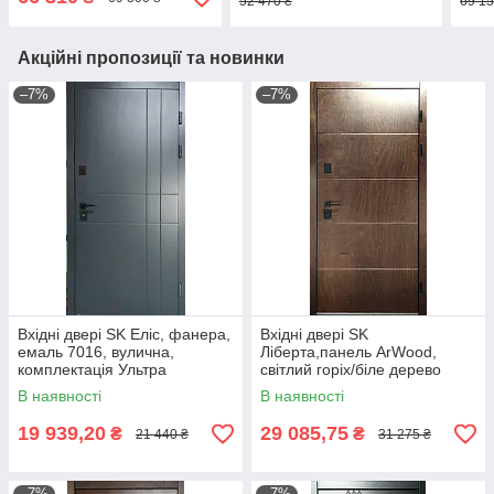
52 470 ₴
69 15
Акційні пропозиції та новинки
–7%
–7%
Вхідні двері SK Еліс, фанера,
Вхідні двері SK
емаль 7016, вулична,
Ліберта,панель ArWood,
комплектація Ультра
світлий горіх/біле дерево
вуличні комплектація
В наявності
В наявності
Люкс+Терморозрив
19 939,20
29 085,75
₴
₴
21 440 ₴
31 275 ₴
–7%
–7%