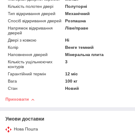
Кількість полотен двері
Полуторні
Тип відкривання дверей
Механічний
Спосіб відкривання дверей
Розпашна
Напрямок відкривання
Ліве/праве
дверей
Двері з ковкою
Ні
Колір
Венге темний
Наповнення дверей
Мінеральна плита
Кількість ущільнюючих
3
контурів
Гарантійний термін
12 міс
Вага
100 кг
Стан
Новий
Приховати
Умови доставки
Нова Пошта