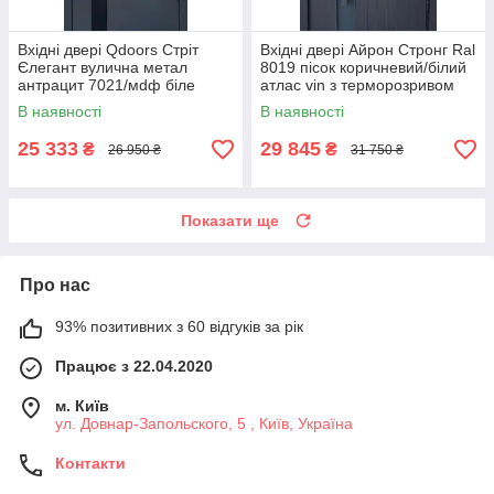
Вхідні двері Qdoors Стріт
Вхідні двері Айрон Стронг Ral
Єлегант вулична метал
8019 пісок коричневий/білий
антрацит 7021/мdф біле
атлас vin з терморозривом
дерево терморозрив
вулиця 3 контури
В наявності
В наявності
860*2050
25 333
29 845
₴
₴
26 950 ₴
31 750 ₴
Показати ще
Про нас
93% позитивних з 60 відгуків за рік
Працює з 22.04.2020
м. Київ
ул. Довнар-Запольского, 5 , Київ, Україна
Контакти