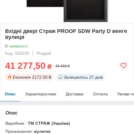
Вхідні двері Страж PROOF SDW Party D венге
вулиця
В наявності
Код: SJ0230
Роздріб
41 277,50
₴
43 450 ₴
Економія
2172.50 ₴
Залишилось
27 днів
Опис
Характеристики
Доставка
Оплата
Умови п
Опис
Виробник :
ТМ СТРАЖ (Україна)
Призначення
: вуличні