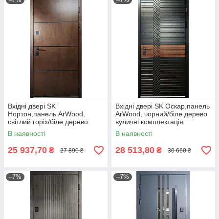
Вхідні двері SK
Вхідні двері SK Оскар,панель
Нортон,панель ArWood,
ArWood, чорний/біле дерево
світлий горіх/біле дерево
вуличні комплектація
вуличні комплектація
Елегант+Терморозрив
В наявності
В наявності
Елегант+Терморозрив
25 937,70
28 513,80
₴
₴
27 890 ₴
30 660 ₴
–7%
–7%