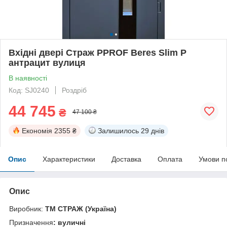
Вхідні двері Страж PPROF Beres Slim P
антрацит вулиця
В наявності
Код: SJ0240
Роздріб
44 745
₴
47 100 ₴
Економія
2355 ₴
Залишилось
29 днів
Опис
Характеристики
Доставка
Оплата
Умови п
Опис
Виробник:
ТМ СТРАЖ (Україна)
Призначення
: вуличні