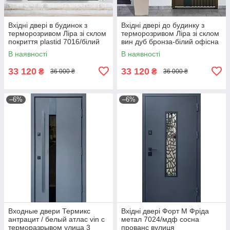
Вхідні двері в будинок з
Вхідні двері до будинку з
терморозривом Ліра зі склом
терморозривом Ліра зі склом
покриття plastid 7016/білий
вин дуб бронза-білий офісна
ручка на магнітах
ручка на магнітах
В наявності
В наявності
33 120
33 120
₴
₴
36 000 ₴
36 000 ₴
–6%
–6%
Входные двери Термикс
Вхідні двері Форт М Фріда
антрацит / белый атлас vin с
метал 7024/мдф сосна
терморазрывом улица 3
прованс вулиця