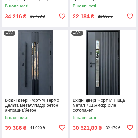
контура стеклопакет
В наявності
В наявності
34 216
22 184
₴
₴
36 400 ₴
23 600 ₴
–6%
–6%
Вхідні двері Форт-М Термо
Вхідні двері Форт М Ніцца
Дельта металл/мдф бетон
метал 7016/мdф біле
антрацит/бетон
склопакет
снежный+терморазрыв
В наявності
В наявності
39 386
30 521,80
₴
₴
41 900 ₴
32 470 ₴