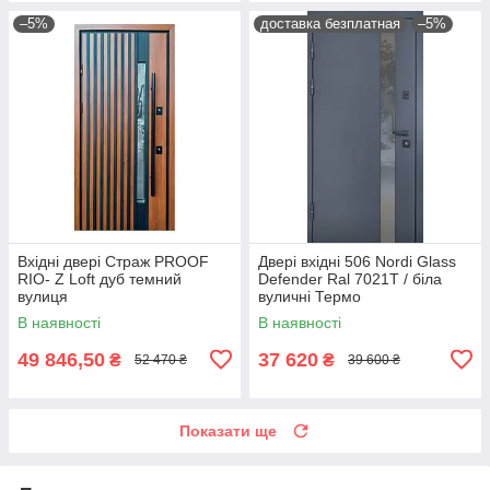
–5%
доставка безплатная
–5%
Вхідні двері Страж PROOF
Двері вхідні 506 Nordi Glass
RIO- Z Loft дуб темний
Defender Ral 7021T / біла
вулиця
вуличні Термо
В наявності
В наявності
49 846,50
37 620
₴
₴
52 470 ₴
39 600 ₴
Показати ще