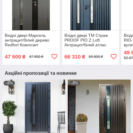
Вхідні двері Марсель
Вхідні двері ТМ Страж
Вхід
антрацит/білий дерево
PROOF РІО Z Loft
RIO-
Redfort Композит
Антрацит/білий атлас
вули
терморазрив вулиця
вулична 1220*2050
49 
47 600
66 310
₴
₴
47 900 ₴
69 800 ₴
52 47
Акційні пропозиції та новинки
–8%
–8%