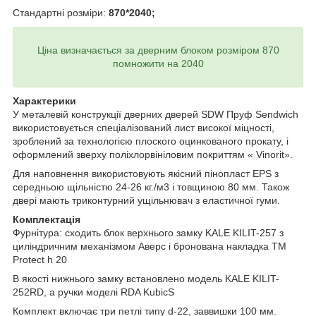
Стандартні розміри:
870*2040;
Ціна визначається за дверним блоком розміром 870
помножити на 2040
Характерики
У металевій конструкції дверних дверей SDW Пруф Sendwich
використовується спеціалізований лист високої міцності,
зроблений за технологією плоского оцинкованого прокату, і
оформлений зверху поліхлорвініловим покриттям « Vinorit».
Для наповнення використовують якісний пінопласт EPS з
середньою щільністю 24-26 кг./м3 і товщиною 80 мм. Також
двері мають триконтурний ущільнювач з еластичної гуми.
Комплектація
Фурнітура: сходить блок верхнього замку KALE KILIT-257 з
циліндричним механізмом Аверс і бронована накладка ТМ
Protect h 20
В якості нижнього замку встановлено модель KALE KILIT-
252RD, а ручки моделі RDA KubicS
Комплект включає три петлі типу d-22, заввишки 100 мм.