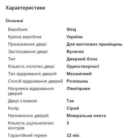
Характеристики
Основні
Виробник
Straj
Країна виробник
Україна
Призначення двері
Для житлових приміщень
Застосування двері
Вуличні
Тип
Дверний блок
Кількість полотен двері
Одностворчаті
Тип відкривання дверей
Механічний
Спосіб відкривання дверей
Розпашна
Напрямок відкривання
Ліве/праве
дверей
Двері з ковкою
Так
Колір
Сірий
Наповнення дверей
Мінеральна плита
Кількість ущільнюючих
3
контурів
Гарантійний термін
12 міс