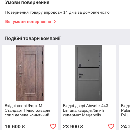
Умови повернення
Повернення товару впродовж 14 днів за домовленістю
Всі умови повернення
Подібні товари компанії
Вхідні двері Форт-М
Вхідні двері Abwehr 443
Вхід
Стандарт Плюс Баварія
Limana кварцит/білий
Pale
спил дерева коньячний
супермат Megapolis
RAL 
вулиця
16 600
23 900
24 
₴
₴