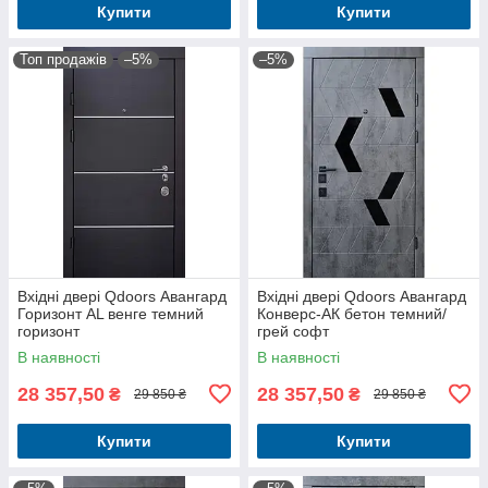
Купити
Купити
Топ продажів
–5%
–5%
Вхідні двері Qdoors Авангард
Вхідні двері Qdoors Авангард
Горизонт AL венге темний
Конверс-АК бетон темний/
горизонт
грей софт
В наявності
В наявності
28 357,50
28 357,50
₴
₴
29 850 ₴
29 850 ₴
Купити
Купити