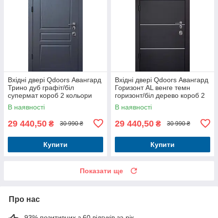
Вхідні двері Qdoors Авангард
Вхідні двері Qdoors Авангард
Трино дуб графіт/біл
Горизонт AL венге темн
супермат короб 2 кольори
горизонт/біл дерево короб 2
кольори
В наявності
В наявності
29 440,50
29 440,50
₴
₴
30 990 ₴
30 990 ₴
Купити
Купити
Показати ще
Про нас
93% позитивних з 60 відгуків за рік