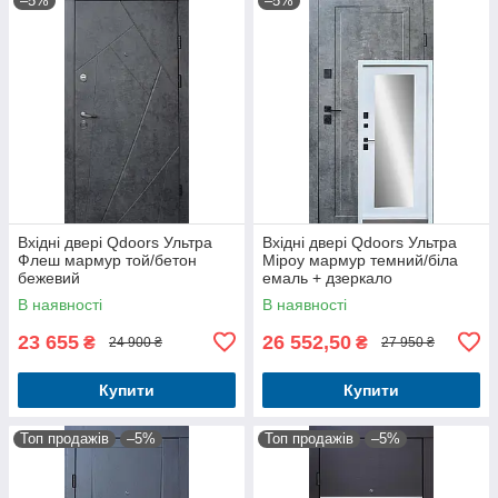
–5%
–5%
Вхідні двері Qdoors Ультра
Вхідні двері Qdoors Ультра
Флеш мармур той/бетон
Міроу мармур темний/біла
бежевий
емаль + дзеркало
В наявності
В наявності
23 655
26 552,50
₴
₴
24 900 ₴
27 950 ₴
Купити
Купити
Топ продажів
–5%
Топ продажів
–5%