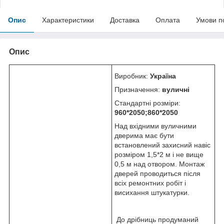
Опис
Характеристики
Доставка
Оплата
Умови п
Опис
Виробник:
Україна
Призначення:
вуличні
Стандартні розміри:
960*2050;860*2050
Над вхідними вуличними
дверима має бути
встановлений захисний навіс
розміром 1,5*2 м і не вище
0,5 м над отвором. Монтаж
дверей проводиться після
всіх ремонтних робіт і
висихання штукатурки.
До дрібниць продуманий