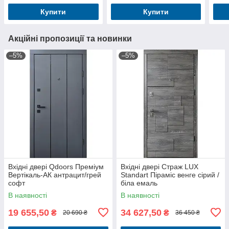
Купити
Купити
Акційні пропозиції та новинки
–5%
–5%
Вхідні двері Qdoors Преміум
Вхідні двері Страж LUX
Вертікаль-АК антрацит/грей
Standart Піраміс венге сірий /
софт
біла емаль
В наявності
В наявності
19 655,50
34 627,50
₴
₴
20 690 ₴
36 450 ₴