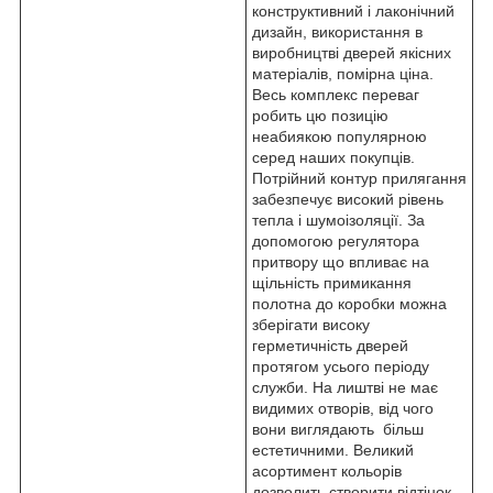
конструктивний і лаконічний
дизайн, використання в
виробництві дверей якісних
матеріалів, помірна ціна.
Весь комплекс переваг
робить цю позицію
неабиякою популярною
серед наших покупців.
Потрійний контур прилягання
забезпечує високий рівень
тепла і шумоізоляції. За
допомогою регулятора
притвору що впливає на
щільність примикання
полотна до коробки можна
зберігати високу
герметичність дверей
протягом усього періоду
служби. На лиштві не має
видимих отворів, від чого
вони виглядають більш
естетичними. Великий
асортимент кольорів
дозволить створити відтінок