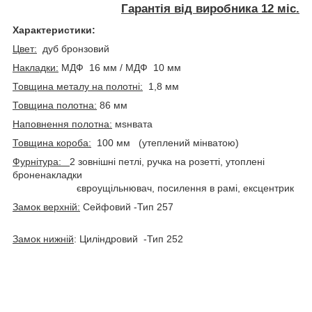
Гарантія від виробника 12 міс.
Характеристики:
Цвет:
дуб бронзовий
Накладки:
МДФ 16 мм / МДФ 10 мм
Товщина металу на полотні:
1,8 мм
Товщина полотна:
86 мм
Наповнення полотна:
мsнвата
Товщина короба:
100 мм (утеплений мінватою)
Фурнітура:
2 зовнішні петлі, ручка на розетті, утоплені
броненакладки
євроущільнювач, посилення в рамі, ексцентрик
Замок верхній:
Сейфовий -Тип 257
Замок нижній
: Циліндровий -Тип 252