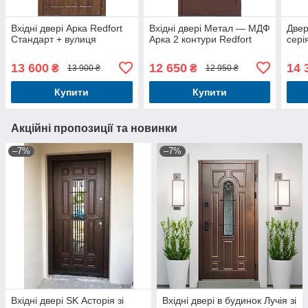
Вхідні двері Арка Redfort
Вхідні двері Метал — МДФ
Двері
Стандарт + вулиця
Арка 2 контури Redfort
сері
13 600
12 650
14 
₴
₴
13 900 ₴
12 950 ₴
Купити
Купити
Акційні пропозиції та новинки
–7%
–7%
Вхідні двері SK Асторія зі
Вхідні двері в будинок Лучія зі