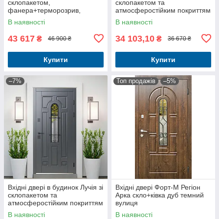
склопакетом,
склопакетом та
фанера+терморозрив,
атмосферостійким покриттям
вуличні комплектація Аляска
ArWood
В наявності
В наявності
43 617
34 103,10
₴
₴
46 900 ₴
36 670 ₴
Купити
Купити
–7%
Топ продажів
–5%
Вхідні двері в будинок Лучія зі
Вхідні двері Форт-M Регіон
склопакетом та
Арка скло+ківка дуб темний
атмосферостійким покриттям
вулиця
ArWood сірі
В наявності
В наявності