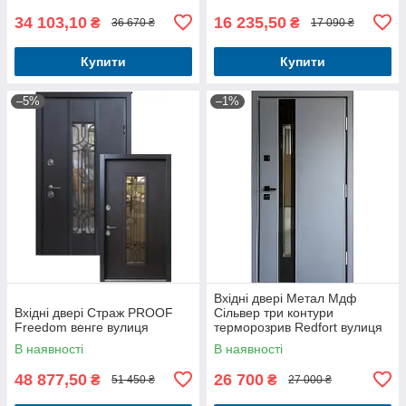
34 103,10
16 235,50
₴
₴
36 670 ₴
17 090 ₴
Купити
Купити
–5%
–1%
Вхідні двері Метал Мдф
Вхідні двері Страж PROOF
Сільвер три контури
Freedom венге вулиця
терморозрив Redfort вулиця
В наявності
В наявності
48 877,50
26 700
₴
₴
51 450 ₴
27 000 ₴