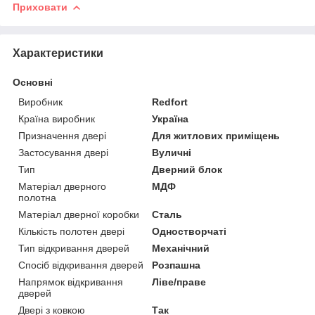
Приховати
Характеристики
Основні
Виробник
Redfort
Країна виробник
Україна
Призначення двері
Для житлових приміщень
Застосування двері
Вуличні
Тип
Дверний блок
Матеріал дверного
МДФ
полотна
Матеріал дверної коробки
Сталь
Кількість полотен двері
Одностворчаті
Тип відкривання дверей
Механічний
Спосіб відкривання дверей
Розпашна
Напрямок відкривання
Ліве/праве
дверей
Двері з ковкою
Так