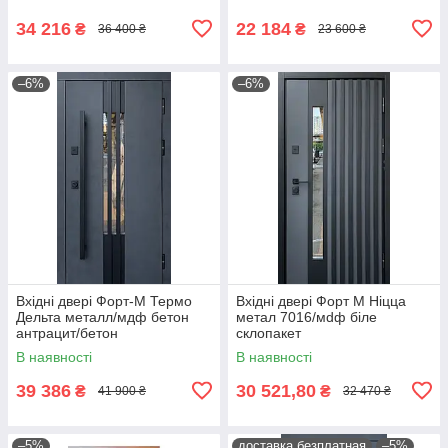
34 216
22 184
₴
₴
36 400 ₴
23 600 ₴
–6%
–6%
Вхідні двері Форт-М Термо
Вхідні двері Форт М Ніцца
Дельта металл/мдф бетон
метал 7016/мdф біле
антрацит/бетон
склопакет
снежный+терморазрыв
В наявності
В наявності
39 386
30 521,80
₴
₴
41 900 ₴
32 470 ₴
–5%
доставка безплатная
–5%