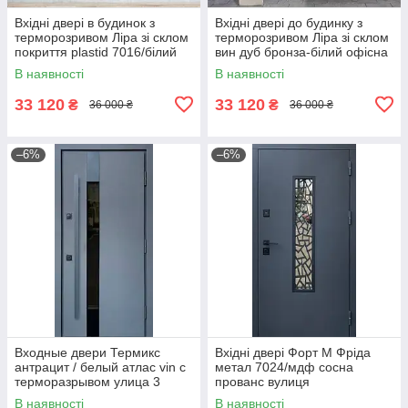
Вхідні двері в будинок з
Вхідні двері до будинку з
терморозривом Ліра зі склом
терморозривом Ліра зі склом
покриття plastid 7016/білий
вин дуб бронза-білий офісна
ручка на магнітах
ручка на магнітах
В наявності
В наявності
33 120
33 120
₴
₴
36 000 ₴
36 000 ₴
–6%
–6%
Входные двери Термикс
Вхідні двері Форт М Фріда
антрацит / белый атлас vin с
метал 7024/мдф сосна
терморазрывом улица 3
прованс вулиця
контура стеклопакет
В наявності
В наявності