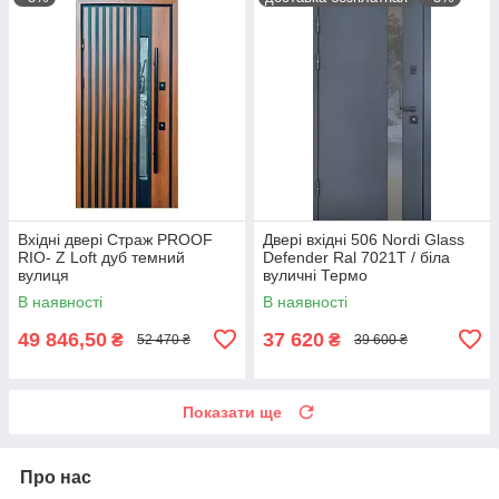
Вхідні двері Страж PROOF
Двері вхідні 506 Nordi Glass
RIO- Z Loft дуб темний
Defender Ral 7021T / біла
вулиця
вуличні Термо
В наявності
В наявності
49 846,50
37 620
₴
₴
52 470 ₴
39 600 ₴
Показати ще
Про нас