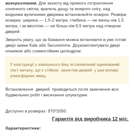
використання.
Для захисту від прямого потрапляння
сонячного світла, крапель дощу та мокрого снігу, над
вхідними вуличними дверима встановлюйте козирок. Розміри
козирка: ширина — 1,5-2 метри, глибина — не менш ніж 1,5
метра, і за висотою — не більш ніж 0,5 метра над отвором
дверей.
Зверніть увагу, що за бажання можна встановити в уже готові
двері замки Kale або Securemme. Доукомплектувати двері
нічником або сламостійким циліндром.
У конструкції з зовнішнього боку встановлений оцинкований
лист металу, що є стійкою захистом дверей у разі впливу
атмосферних явищ.
Встановлення дверей проводиться після закінчення всіх
будівельних робіт і висихання штукатурки.
Доступно в розмірах: 970*2050.
Гарантія від виробника 12 міс.
Характеристики: