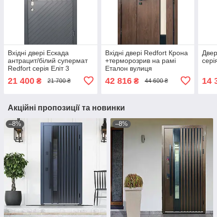
Вхідні двері Ескада
Вхідні двері Redfort Крона
Двері
антрацит/білий супермат
+терморозрив на рамі
сері
Redfort серія Еліт 3
Еталон вулиця
контури вулиця
21 400
42 816
14 
₴
₴
21 700 ₴
44 600 ₴
Акційні пропозиції та новинки
–8%
–8%