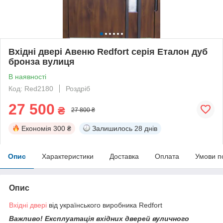
Вхідні двері Авеню Redfort серія Еталон дуб
бронза вулиця
В наявності
Код: Red2180
Роздріб
27 500
₴
27 800 ₴
Економія
300 ₴
Залишилось
28 днів
Опис
Характеристики
Доставка
Оплата
Умови п
Опис
Вхідні двері
від українського виробника Redfort
Важливо! Експлуатація вхідних дверей вуличного