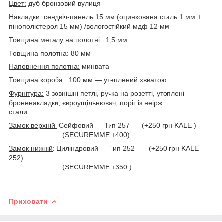
Цвет:
дуб бронзовий вулиця
Накладки:
сендвіч-панель 15 мм (оцинкована сталь 1 мм +
пінополістерол 15 мм) /вологостійкий мдф 12 мм
Товщина металу на полотні:
1,5 мм
Товщина полотна:
80 мм
Наповнення полотна:
минвата
Товщина короба:
100 мм — утеплений хвватою
Фурнітура:
3 зовнішні петлі, ручка на розетті, утоплені
броненакладки, євроущільнювач, поріг із неірж.
стали
Замок верхній:
Сейфовий — Тип 257 (+250 грн KALE )
(SECUREMME +400)
Замок нижній
: Циліндровий — Тип 252 (+250 грн KALE
252)
(SECUREMME +350 )
Приховати