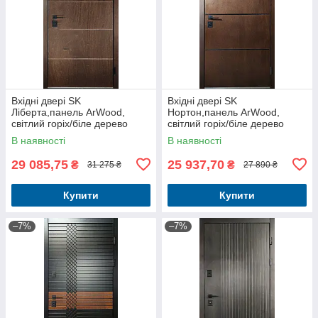
Вхідні двері SK
Вхідні двері SK
Ліберта,панель ArWood,
Нортон,панель ArWood,
світлий горіх/біле дерево
світлий горіх/біле дерево
вуличні комплектація
вуличні комплектація
В наявності
В наявності
Люкс+Терморозрив
Елегант+Терморозрив
29 085,75
25 937,70
₴
₴
31 275 ₴
27 890 ₴
Купити
Купити
–7%
–7%