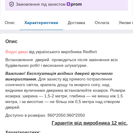
Замовлення під захистом
Опис
Характеристики
Доставка
Оплата
Умови 
Опис
Вхідні двері
від українського виробника Redfort
Встановлення дверей проводиться після закінчення всіх
будівельних робіт і висихання штукатурки.
Важливо! Експлуатація вхідних дверей вуличного
використання.
Для захисту від прямого потрапляння
сонячного світла, крапель дощу та мокрого снігу, над
вхідними вуличними дверима встановлюйте козирок. Розміри
козирка: ширина — 1,5-2 метри, глибина — не менш ніж 1,5
метра, і за висотою — не більш ніж 0,5 метра над отвором
дверей.
Доступно в розмірах: 860*2050;960*2050
Гарантія від виробника 12 міс.
Характеристики: