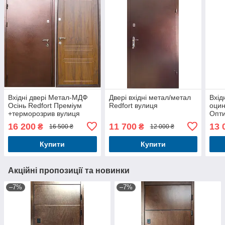
Вхідні двері Метал-МДФ
Двері вхідні метал/метал
Вхід
Осінь Redfort Преміум
Redfort вулиця
оцин
+терморозрив вулиця
Опт
16 200
11 700
13 
₴
₴
16 500 ₴
12 000 ₴
Купити
Купити
Акційні пропозиції та новинки
–7%
–7%