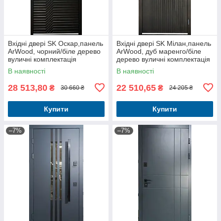
Вхідні двері SK Оскар,панель
Вхідні двері SK Мілан,панель
ArWood, чорний/біле дерево
ArWood, дуб маренго/біле
вуличні комплектація
дерево вуличні комплектація
Елегант+Терморозрив
Еталон+Терморозрив
В наявності
В наявності
28 513,80
22 510,65
₴
₴
30 660 ₴
24 205 ₴
Купити
Купити
–7%
–7%