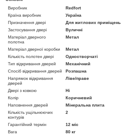
Виробник
Redfort
Країна виробник
Україна
Призначення двері
Для житлових приміщень
Застосування двері
Вуличні
Матеріал дверного
Метал
полотна
Матеріал дверної коробки
Метал
Кількість полотен двері
Одностворчаті
Тип відкривання дверей
Механічний
Спосіб відкривання дверей
Розпашна
Напрямок відкривання
Ліве/праве
дверей
Двері з ковкою
Ні
Колір
Коричневий
Наповнення дверей
Мінеральна плита
Кількість ущільнюючих
2
контурів
Гарантійний термін
12 міс
Вага
80 кг