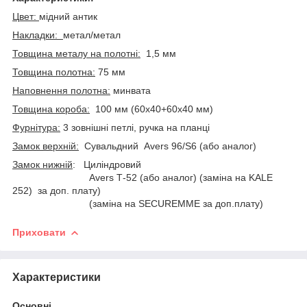
Цвет:
мідний антик
Накладки:
метал/метал
Товщина металу на полотні:
1,5 мм
Товщина полотна:
75 мм
Наповнення полотна:
минвата
Товщина короба:
100 мм (60х40+60х40 мм)
Фурнітура:
3 зовнішні петлі, ручка на планці
Замок верхній:
Сувальдний Аvers 96/S6 (або аналог)
Замок нижній
: Циліндровий
Avers Т-52 (або аналог) (заміна на KALE
252) за доп. плату)
(заміна на SECUREMME за доп.плату)
Приховати
Характеристики
Основні