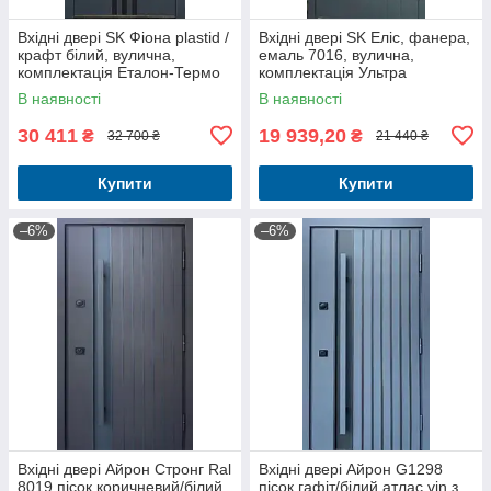
Вхідні двері SK Фіона plastid /
Вхідні двері SK Еліс, фанера,
крафт білий, вулична,
емаль 7016, вулична,
комплектація Еталон-Термо
комплектація Ультра
В наявності
В наявності
30 411
19 939,20
₴
₴
32 700 ₴
21 440 ₴
Купити
Купити
–6%
–6%
Вхідні двері Айрон Стронг Ral
Вхідні двері Айрон G1298
8019 пісок коричневий/білий
пісок гафіт/білий атлас vin з