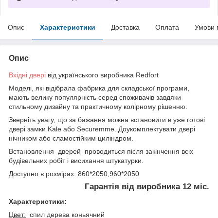
Опис
Характеристики
Доставка
Оплата
Умови 
Опис
Вхідні двері
від українського виробника Redfort
Моделі, які відібрала фабрика для складської програми,
мають велику популярність серед споживачів завдяки
стильному дизайну та практичному колірному рішенню.
Зверніть увагу, що за бажання можна встановити в уже готові
двері замки Kale або Securemme. Доукомплектувати двері
нічником або сламостійким циліндром.
Встановлення дверей проводиться після закінчення всіх
будівельних робіт і висихання штукатурки.
Доступно в розмірах: 860*2050;960*2050
Гарантія від виробника 12 міс.
Характеристики:
Цвет:
спил дерева коньячний