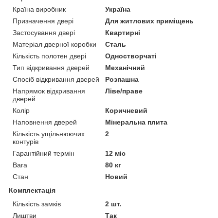
Країна виробник
Україна
Призначення двері
Для житлових приміщень
Застосування двері
Квартирні
Матеріал дверної коробки
Сталь
Кількість полотен двері
Одностворчаті
Тип відкривання дверей
Механічний
Спосіб відкривання дверей
Розпашна
Напрямок відкривання
Ліве/праве
дверей
Колір
Коричневий
Наповнення дверей
Мінеральна плита
Кількість ущільнюючих
2
контурів
Гарантійний термін
12 міс
Вага
80 кг
Стан
Новий
Комплектація
Кількість замків
2 шт.
Лиштви
Так