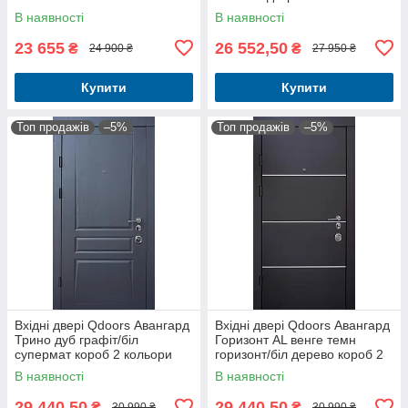
В наявності
В наявності
23 655
26 552,50
₴
₴
24 900 ₴
27 950 ₴
Купити
Купити
Топ продажів
–5%
Топ продажів
–5%
Вхідні двері Qdoors Авангард
Вхідні двері Qdoors Авангард
Трино дуб графіт/біл
Горизонт AL венге темн
супермат короб 2 кольори
горизонт/біл дерево короб 2
кольори
В наявності
В наявності
29 440,50
29 440,50
₴
₴
30 990 ₴
30 990 ₴