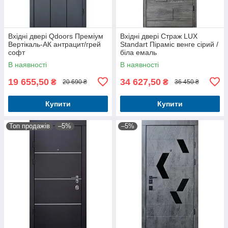
Вхідні двері Qdoors Преміум
Вхідні двері Страж LUX
Вертікаль-АК антрацит/грей
Standart Піраміс венге сірий /
софт
біла емаль
В наявності
В наявності
19 655,50
34 627,50
₴
₴
20 690 ₴
36 450 ₴
Купити
Купити
Топ продажів
–5%
–5%