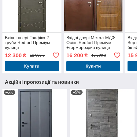
Вхідні двері Графіка 2
Вхідні двері Метал-МДФ
Вхід
труби Redfort Преміум
Осінь Redfort Преміум
Верт
вулиця
+терморозрив вулиця
біли
3 ко
12 300
16 200
15 
₴
₴
12 600 ₴
16 500 ₴
Купити
Купити
Акційні пропозиції та новинки
–5%
–5%