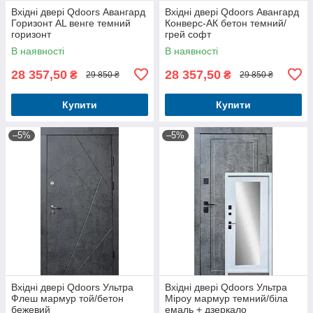
Вхідні двері Qdoors Авангард
Вхідні двері Qdoors Авангард
Горизонт AL венге темний
Конверс-АК бетон темний/
горизонт
грей софт
В наявності
В наявності
28 357,50
28 357,50
₴
₴
29 850 ₴
29 850 ₴
Купити
Купити
–5%
–5%
Вхідні двері Qdoors Ультра
Вхідні двері Qdoors Ультра
Флеш мармур той/бетон
Міроу мармур темний/біла
бежевий
емаль + дзеркало