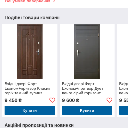
Всі умови повернення
Подібні товари компанії
Вхідні двері Форт
Вхідні двері Форт
Вхід
Економ+притвор Класик
Економ+притвор Дует
Екон
горіх темний вулиця
венге сірий горизонт
венг
вули
9 450
9 600
9 5
₴
₴
Купити
Купити
Акційні пропозиції та новинки