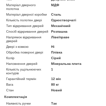
Матеріал дверного
МДФ
полотна
Матеріал дверної коробки
Сталь
Кількість полотен двері
Одностворчаті
Тип відкривання дверей
Механічний
Спосіб відкривання дверей
Розпашна
Напрямок відкривання
Ліве/праве
дверей
Двері з ковкою
Ні
Обробка поверхні двері
Плівка
Колір
Сірий
Наповнення дверей
Мінеральна плита
Кількість ущільнюючих
1
контурів
Гарантійний термін
12 міс
Вага
80 кг
Стан
Новий
Комплектація
Наявність ручки
Так