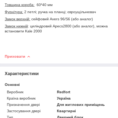
Товщина короба:
60*40 мм
Фурнітура:
2 петлі; ручка на планці; євроущільнювач
Замок верхній:
сейфовий Аvers 96/S6 (або аналог)
Замок нижній
: циліндровий Apecs2800 (або аналог), можна
встановити Kale 2000
Приховати
Характеристики
Основні
Виробник
Redfort
Країна виробник
Україна
Призначення двері
Для житлових приміщень
Застосування двері
Квартирні
Тип
Дверний блок