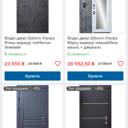
Вхідні двері Qdoors Ультра
Вхідні двері Qdoors Ультра
Флеш мармур той/бетон
Міроу мармур темний/біла
бежевий
емаль + дзеркало
В наявності
В наявності
23 655
26 552,50
₴
₴
24 900 ₴
27 950 ₴
Купити
Купити
Топ продажів
–5%
Топ продажів
–5%