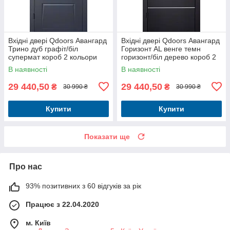
Вхідні двері Qdoors Авангард
Вхідні двері Qdoors Авангард
Трино дуб графіт/біл
Горизонт AL венге темн
супермат короб 2 кольори
горизонт/біл дерево короб 2
кольори
В наявності
В наявності
29 440,50
29 440,50
₴
₴
30 990 ₴
30 990 ₴
Купити
Купити
Показати ще
Про нас
93% позитивних з 60 відгуків за рік
Працює з 22.04.2020
м. Київ