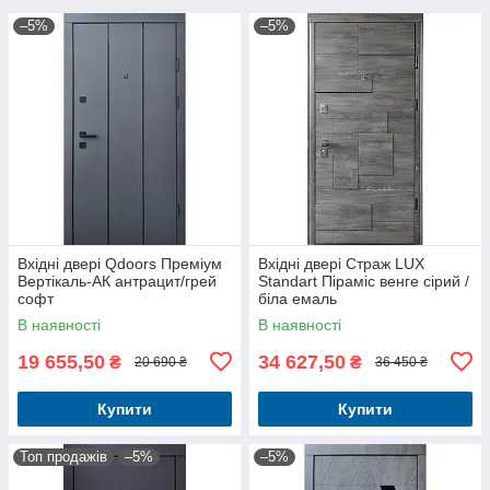
–5%
–5%
Вхідні двері Qdoors Преміум
Вхідні двері Страж LUX
Вертікаль-АК антрацит/грей
Standart Піраміс венге сірий /
софт
біла емаль
В наявності
В наявності
19 655,50
34 627,50
₴
₴
20 690 ₴
36 450 ₴
Купити
Купити
Топ продажів
–5%
–5%