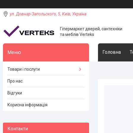
ул. Довнар-Запольского, 5, Київ, Україна
Гіпермаркет дверей, сантехніки
та меблів Verteks
Головна
Т
Товари і послуги
Про нас
Відгуки
Корисна інформація