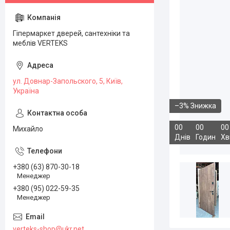
Гіпермаркет дверей, сантехніки та
меблів VERTEKS
ул. Довнар-Запольского, 5, Київ,
Україна
–3%
0
0
0
0
0
0
Михайло
Днів
Годин
Хв
+380 (63) 870-30-18
Менеджер
+380 (95) 022-59-35
Менеджер
verteks-shop@ukr.net