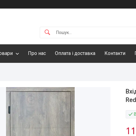
овари
Про нас
Оплата і доставка
Контакти
Вхі
Red
11