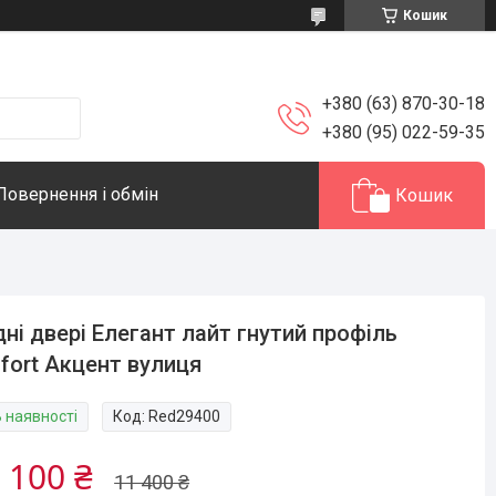
Кошик
+380 (63) 870-30-18
+380 (95) 022-59-35
Повернення і обмін
Кошик
дні двері Елегант лайт гнутий профіль
fort Акцент вулиця
В наявності
Код:
Red29400
 100 ₴
11 400 ₴