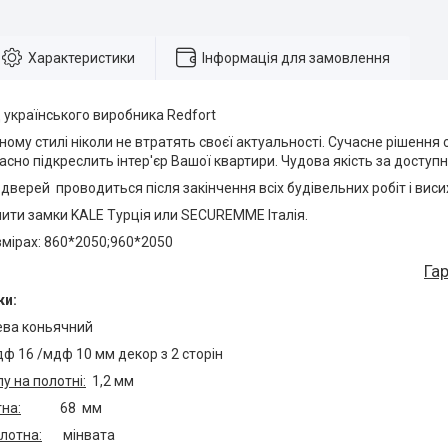
Характеристики
Інформація для замовлення
 українського виробника Redfort
ному стилі ніколи не втратять своєї актуальності. Сучасне рішення 
асно підкреслить інтер'єр Вашої квартири. Чудова якість за доступ
верей проводиться після закінчення всіх будівельних робіт і вис
ити замки KALE Турція или SECUREMME Італія.
змірах: 860*2050;960*2050
Гар
ки:
ева коньячний
16 /мдф 10 мм декор з 2 сторін
у на полотні:
1,2 мм
на:
68 мм
лотна:
мінвата