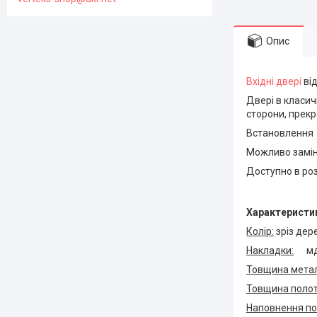
Опис
Вхідні двері
від
Двері в класич
сторони, прекр
Встановлення д
Можливо замін
Доступно в ро
Характеристи
Колір:
зріз дер
Накладки:
мдф 
Товщина метал
Товщина полот
Наповнення по