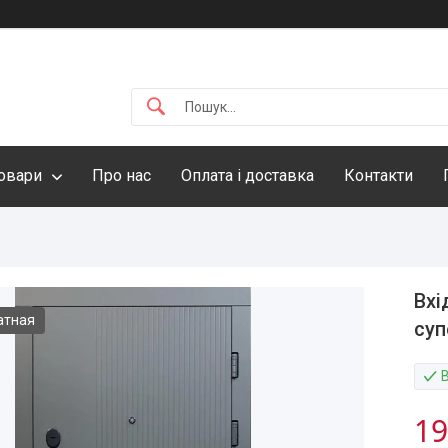
овари
Про нас
Оплата і доставка
Контакти
Вхі
атная
суп
19