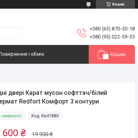
Кошик
+380 (63) 870-30-18
+380 (95) 022-59-35
Повернення і обмін
Кошик
дні двері Карат мусон софттач/білий
ермат Redfort Комфорт 3 контури
В наявності
Код:
Red1880
 600 ₴
19 900 ₴