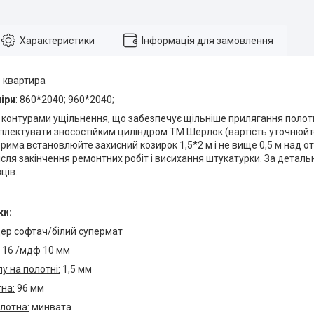
Характеристики
Інформація для замовлення
:
квартира
іри
: 860*2040; 960*2040;
 контурами ущільнення, що забезпечує щільніше прилягання полот
лектувати зносостійким циліндром ТМ Шерлок (вартість уточнюйт
рима встановлюйте захисний козирок 1,5*2 м і не вище 0,5 м над 
сля закінчення ремонтних робіт і висихання штукатурки. За детал
ців.
ки:
дер софтач/білий супермат
16 /мдф 10 мм
у на полотні:
1,5 мм
на:
96 мм
лотна:
минвата