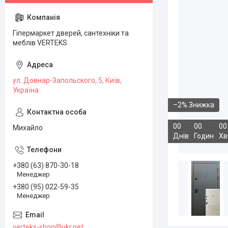
Гіпермаркет дверей, сантехніки та
меблів VERTEKS
ул. Довнар-Запольского, 5, Київ,
Україна
–2%
0
0
0
0
0
0
Михайло
Днів
Годин
Хв
+380 (63) 870-30-18
Менеджер
+380 (95) 022-59-35
Менеджер
verteks-shop@ukr.net