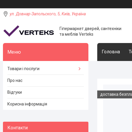
ул. Довнар-Запольского, 5, Київ, Україна
Гіпермаркет дверей, сантехніки
та меблів Verteks
Головна
Т
Товари і послуги
Про нас
Відгуки
доставка безпл
Корисна інформація