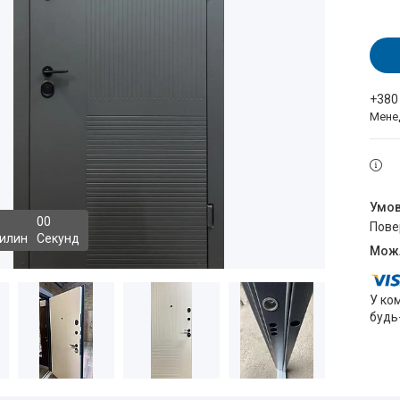
+380
Мене
0
0
пов
илин
Секунд
У ко
будь