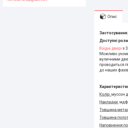
Опис
Застосування
Доступні розм
Вхідні двері
з 3
Можливо укомп
вуличними две
проводиться пі
до наших фахів
Характеристи
Колір:
муссон 
Накладки:
мдф 
Товщина метал
Товщина полот
Наповнення по