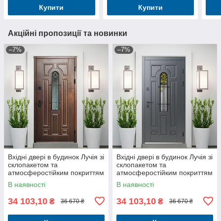
Купити
Купити
Акційні пропозиції та новинки
–7%
–7%
Вхідні двері в будинок Лучія зі
Вхідні двері в будинок Лучія зі
склопакетом та
склопакетом та
атмосферостійким покриттям
атмосферостійким покриттям
ArWood
ArWood сірі
В наявності
В наявності
34 103,10
34 103,10
₴
₴
36 670 ₴
36 670 ₴