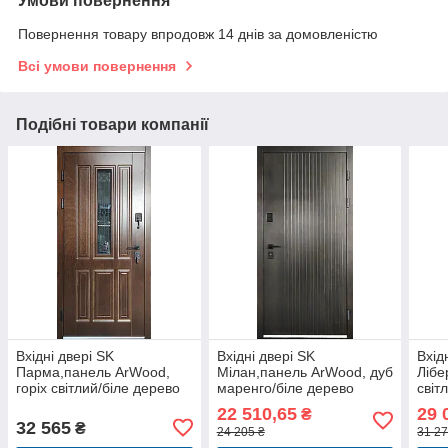
Умови повернення
Повернення товару впродовж 14 днів за домовленістю
Всі умови повернення
Подібні товари компанії
Вхідні двері SK
Вхідні двері SK
Вхід
Парма,панель ArWood,
Мілан,панель ArWood, дуб
Лібе
горіх світлий/біле дерево
маренго/біле дерево
світ
вуличні комплектація
вуличні комплектація
вули
22 510,65
29 
₴
Еталон+Терморозрив
Еталон+Терморозрив
Люк
32 565
₴
24 205 ₴
31 27