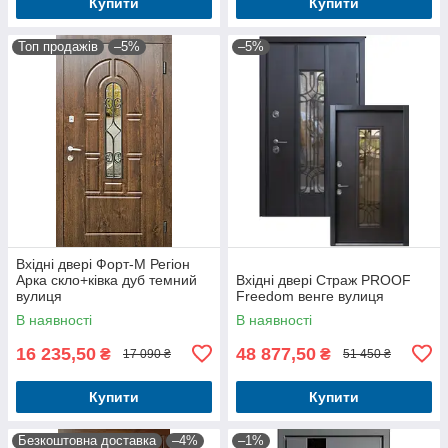
Купити
Купити
Топ продажів
–5%
–5%
Вхідні двері Форт-M Регіон
Арка скло+ківка дуб темний
Вхідні двері Страж PROOF
вулиця
Freedom венге вулиця
В наявності
В наявності
16 235,50
48 877,50
₴
₴
17 090 ₴
51 450 ₴
Купити
Купити
Безкоштовна доставка
–4%
–1%