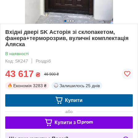
Вхідні двері SK Асторія зі склопакетом,
фанера+терморозрив, вуличні комплектація
Аляска
В наявності
Код: SK247
Роздріб
43 617
₴
46 900 ₴
Економія
3283 ₴
Залишилось
25 днів
Купити
або
Купити з