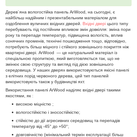
Дерев`яна вологостійка панель
ArWood
, на сьогодні, є
найбільш надійним і презентабельним матеріалом для
оздоблення вуличних вхідних дверей.
Вхідні двері
цього типу
перебувають під постійним впливом змін довкілля: зміна пори
року та перепади температур, підвищена вологість, вплив
сонячних променів, технічні пошкодження тощо, відповідно,
потребують більш міцного і стійкого зовнішнього покриття ніж
квартирні двері.
ArWood
— це натуральний матеріал із
спеціальною пропиткою, який виготовляється так, що не
змінює свою структуру та вигляд під дією зовнішнього
середовища. У наших дверях використовуються якісні панелі
з елітних порід червоного дерева, цей тип панелей
використовують також у будівництві яхт.
Використання панелі
ArWood
наділяє вхідні двері такими
якостями, як :
високою міцністю ;
вологостійкістю і зносостійкістю;
стійкістю до дії агресивних середовищ та
перепадів
температур від -45° до +50°
;
довговічністю (мінімальний термін експлуатації більш