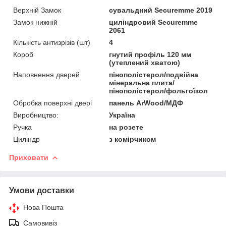
Верхній Замок
сувальдний Securemme 2019
Замок нижній
циліндровий Securemme
2061
Кількість антизрізів (шт)
4
Короб
гнутий профіль 120 мм
(утеплений хватою)
Наповнення дверей
пінополістерол/подвійна
мінеральна плита/
пінополістерол/фольгоїзол
Обробка поверхні двері
панель ArWood/МДФ
Виробництво:
Україна
Ручка
на розете
Циліндр
з комірчиком
Приховати
Умови доставки
Нова Пошта
Самовивіз