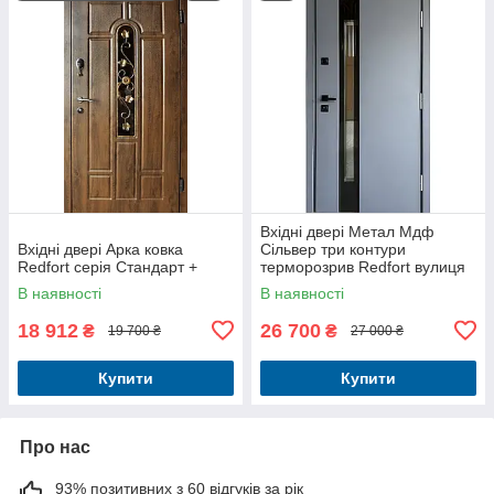
Вхідні двері Метал Мдф
Вхідні двері Арка ковка
Сільвер три контури
Redfort серія Стандарт +
терморозрив Redfort вулиця
В наявності
В наявності
18 912
26 700
₴
₴
19 700 ₴
27 000 ₴
Купити
Купити
Про нас
93% позитивних з 60 відгуків за рік