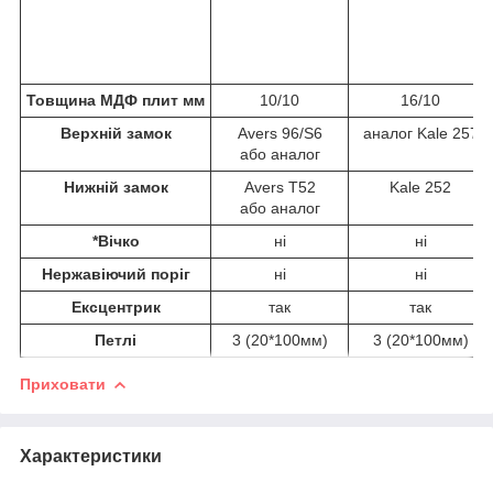
Товщина МДФ плит мм
10/10
16/10
Верхній замок
Avers 96/S6
аналог Kale 257
або аналог
Нижній замок
Avers T52
Kale 252
або аналог
*Вічко
ні
ні
Нержавіючий поріг
ні
ні
Ексцентрик
так
так
Петлі
3 (20*100мм)
3 (20*100мм)
Приховати
Характеристики