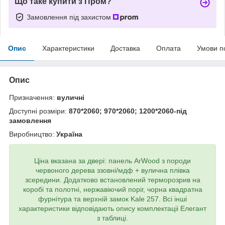
Що таке купити з Пром?
Замовлення під захистом
Опис
Характеристики
Доставка
Оплата
Умови п
Опис
Призначення:
вуличні
Доступні розміри:
870*2060; 970*2060; 1200*2060-під
замовлення
Виробництво:
Україна
Ціна вказана за двері: панель ArWood з породи
червоного дерева ззовні/мдф + вулична плівка
зсередини. Додатково встановлений терморозрив на
коробі та полотні, нержавіючий поріг, чорна квадратна
фурнітура та верхній замок Kale 257. Всі інші
характеристики відповідають опису комплектаціі Елегант
з таблиці.