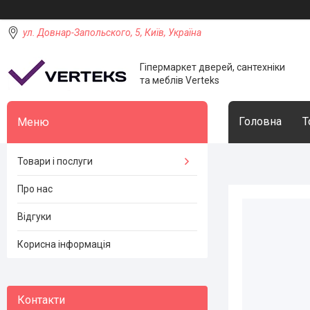
ул. Довнар-Запольского, 5, Київ, Україна
Гіпермаркет дверей, сантехніки
та меблів Verteks
Головна
Т
Товари і послуги
Про нас
Відгуки
Корисна інформація