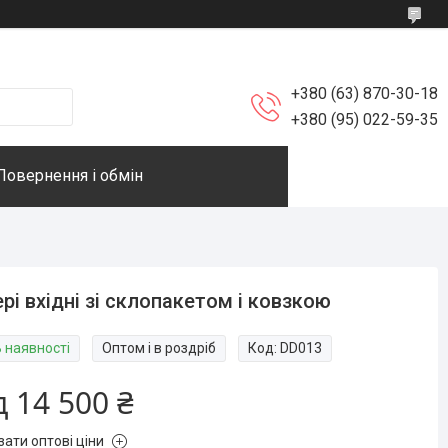
+380 (63) 870-30-18
+380 (95) 022-59-35
Повернення і обмін
рі вхідні зі склопакетом і ковзкою
В наявності
Оптом і в роздріб
Код:
DD013
д
14 500 ₴
зати оптові ціни