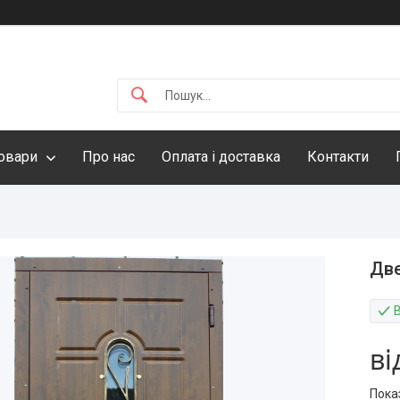
овари
Про нас
Оплата і доставка
Контакти
Две
ві
Пока