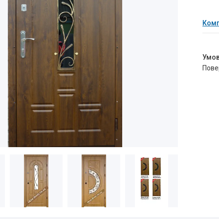
Комп
пов