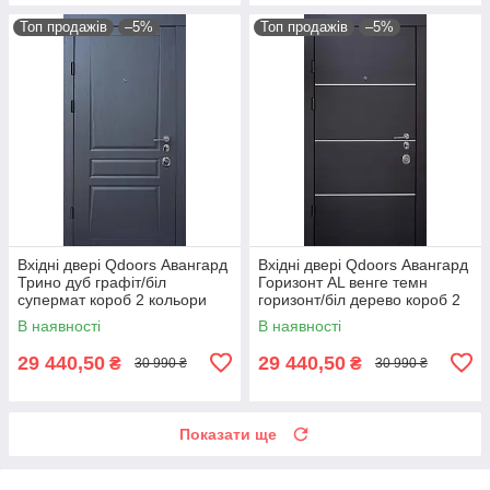
Топ продажів
–5%
Топ продажів
–5%
Вхідні двері Qdoors Авангард
Вхідні двері Qdoors Авангард
Трино дуб графіт/біл
Горизонт AL венге темн
супермат короб 2 кольори
горизонт/біл дерево короб 2
кольори
В наявності
В наявності
29 440,50
29 440,50
₴
₴
30 990 ₴
30 990 ₴
Показати ще