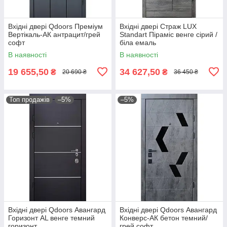
Вхідні двері Qdoors Преміум
Вхідні двері Страж LUX
Вертікаль-АК антрацит/грей
Standart Піраміс венге сірий /
софт
біла емаль
В наявності
В наявності
19 655,50
34 627,50
₴
₴
20 690 ₴
36 450 ₴
Топ продажів
–5%
–5%
Вхідні двері Qdoors Авангард
Вхідні двері Qdoors Авангард
Горизонт AL венге темний
Конверс-АК бетон темний/
горизонт
грей софт