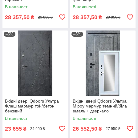
В наявності
В наявності
28 357,50
28 357,50
₴
₴
29 850 ₴
29 850 ₴
–5%
–5%
Вхідні двері Qdoors Ультра
Вхідні двері Qdoors Ультра
Флеш мармур той/бетон
Міроу мармур темний/біла
бежевий
емаль + дзеркало
В наявності
В наявності
23 655
26 552,50
₴
₴
24 900 ₴
27 950 ₴