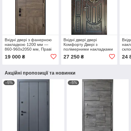
Вхідні двері з фанерною
Вхідні двері двері
Вхід
накладкою 1200 мм —
Комфорту Двері з
накл
860-960x2050 мм, Праві
полімерними накладками
скло
та Ліві
1200x 860-960x2050 мм,
мм, П
19 000
27 250
24 
₴
₴
Праві і Ліві
Акційні пропозиції та новинки
–5%
–5%