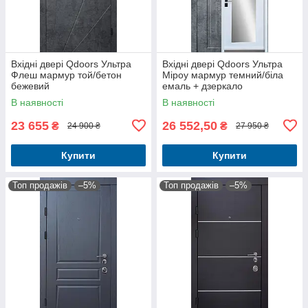
Вхідні двері Qdoors Ультра
Вхідні двері Qdoors Ультра
Флеш мармур той/бетон
Міроу мармур темний/біла
бежевий
емаль + дзеркало
В наявності
В наявності
23 655
26 552,50
₴
₴
24 900 ₴
27 950 ₴
Купити
Купити
Топ продажів
–5%
Топ продажів
–5%