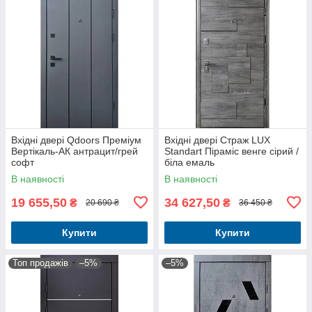
Вхідні двері Qdoors Преміум
Вхідні двері Страж LUX
Вертікаль-АК антрацит/грей
Standart Піраміс венге сірий /
софт
біла емаль
В наявності
В наявності
19 655,50
34 627,50
₴
₴
20 690 ₴
36 450 ₴
Купити
Купити
Топ продажів
–5%
–5%