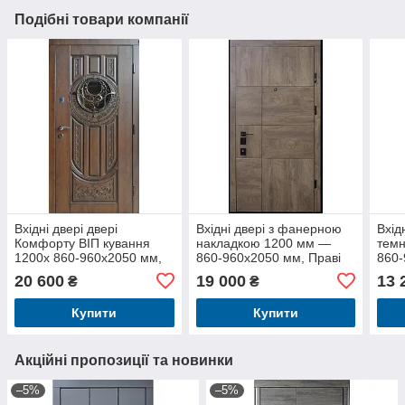
Подібні товари компанії
Вхідні двері двері
Вхідні двері з фанерною
Вхід
Комфорту ВІП кування
накладкою 1200 мм —
темн
1200x 860-960x2050 мм,
860-960x2050 мм, Праві
860-
Праві і Ліві
та Ліві
Ліві-
20 600
19 000
13 
₴
₴
Купити
Купити
Акційні пропозиції та новинки
–5%
–5%