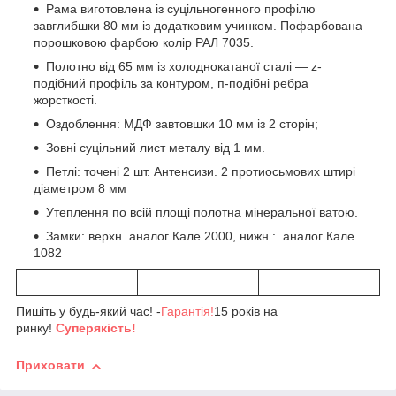
Рама виготовлена із суцільногенного профілю
завглибшки 80 мм із додатковим учинком. Пофарбована
порошковою фарбою колір РАЛ 7035.
Полотно від 65 мм із холоднокатаної сталі — z-
подібний профіль за контуром, п-подібні ребра
жорсткості.
Оздоблення: МДФ завтовшки 10 мм із 2 сторін;
Зовні суцільний лист металу від 1 мм.
Петлі: точені 2 шт. Антенсизи. 2 протиосьмових штирі
діаметром 8 мм
Утеплення по всій площі полотна мінеральної ватою.
Замки: верхн. аналог Кале 2000, нижн.: аналог Кале
1082
Пишіть у будь-який час! -
Гарантія!
15 років на
ринку!
Суперякість!
Приховати