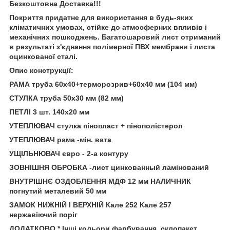
Безкоштовна Доставка!!!
Покриття придатне для використання в будь-яких
кліматичних умовах, стійке до атмосферних впливів і
механічних пошкоджень. Багатошаровий лист отриманий
в результаті з'єднання полімерної ПВХ мембрани і листа
оцинкованої сталі.
Опис конструкції:
РАМА труба 60х40+терморозрив+60х40 мм (104 мм)
СТУЛКА труба 50х30 мм (82 мм)
ПЕТЛІ 3 шт. 140х20 мм
УТЕПЛЮВАЧ стулка пінопласт + пінополістерол
УТЕПЛЮВАЧ рама -мін. вата
УЩІЛЬНЮВАЧ євро - 2-а контуру
ЗОВНІШНЯ ОБРОБКА -лист цинкованный ламінований
ВНУТРІШНЄ ОЗДОБЛЕННЯ МДФ 12 мм НАЛИЧНИК
погнутий металевий 50 мм
ЗАМОК НИЖНІЙ І ВЕРХНІЙ Кале 252 Кале 257
нержавіючий поріг
ДОДАТКОВО * Інші кольори фарбування, склопакет