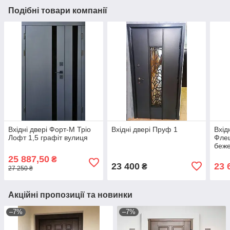
Подібні товари компанії
Вхідні двері Форт-М Тріо
Вхідні двері Пруф 1
Вхід
Лофт 1,5 графіт вулиця
Флеш
беж
25 887,50
₴
23 400
23 
₴
27 250 ₴
Акційні пропозиції та новинки
–7%
–7%