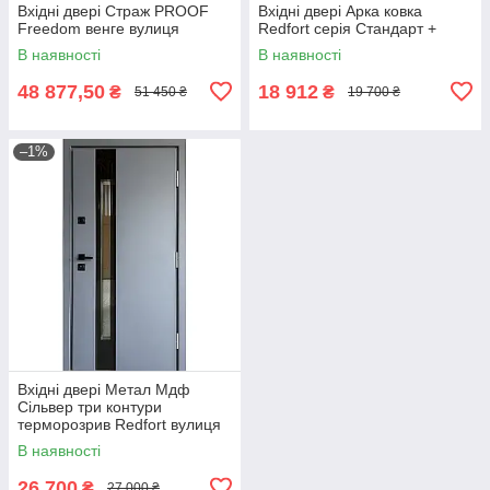
Вхідні двері Страж PROOF
Вхідні двері Арка ковка
Freedom венге вулиця
Redfort серія Стандарт +
В наявності
В наявності
48 877,50
18 912
₴
₴
51 450 ₴
19 700 ₴
–1%
Вхідні двері Метал Мдф
Сільвер три контури
терморозрив Redfort вулиця
В наявності
26 700
₴
27 000 ₴