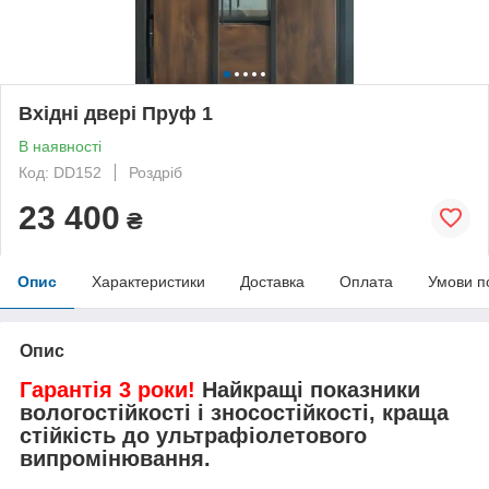
Вхідні двері Пруф 1
В наявності
Код: DD152
Роздріб
23 400
₴
Опис
Характеристики
Доставка
Оплата
Умови п
Опис
Гарантія 3 роки!
Найкращі показники
вологостійкості і зносостійкості, краща
стійкість до ультрафіолетового
випромінювання.