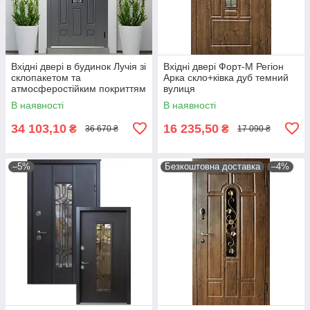
Вхідні двері в будинок Лучія зі
Вхідні двері Форт-M Регіон
склопакетом та
Арка скло+ківка дуб темний
атмосферостійким покриттям
вулиця
ArWood сірі
В наявності
В наявності
34 103,10
16 235,50
₴
₴
36 670 ₴
17 090 ₴
–5%
Безкоштовна доставка
–4%