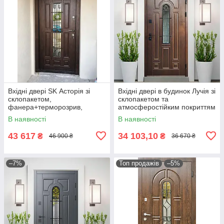
Вхідні двері SK Асторія зі
Вхідні двері в будинок Лучія зі
склопакетом,
склопакетом та
фанера+терморозрив,
атмосферостійким покриттям
вуличні комплектація Аляска
ArWood
В наявності
В наявності
43 617
34 103,10
₴
₴
46 900 ₴
36 670 ₴
–7%
Топ продажів
–5%