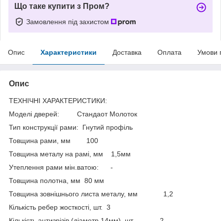
Що таке купити з Пром?
Замовлення під захистом
Опис
Характеристики
Доставка
Оплата
Умови 
Опис
ТЕХНІЧНІ ХАРАКТЕРИСТИКИ:
Моделі дверей: Стандаот Молоток
Тип конструкції рами: Гнутий профіль
Товщина рами, мм 100
Товщина металу на рамі, мм 1,5мм
Утеплення рами мін.ватою: -
Товщина полотна, мм 80 мм
Товщина зовнішнього листа металу, мм 1,2
Кількість ребер жосткості, шт. 3
Кількість антизрізів (діаметр 14мм), шт. 2