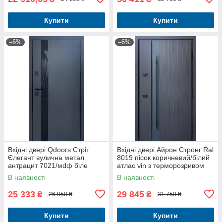
Купити
Купити
–6%
–6%
Вхідні двері Qdoors Стріт
Вхідні двері Айрон Стронг Ral
Єлегант вулична метал
8019 пісок коричневий/білий
антрацит 7021/мdф біле
атлас vin з терморозривом
дерево терморозрив
вулиця 3 контури
В наявності
В наявності
860*2050
25 333
29 845
₴
₴
26 950 ₴
31 750 ₴
Купити
Купити