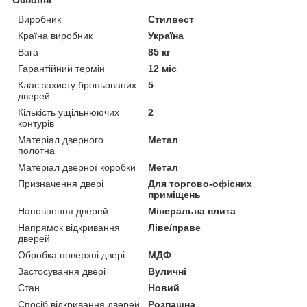
Виробник
Стилвест
Країна виробник
Україна
Вага
85 кг
Гарантійний термін
12 міс
Клас захисту броньованих
5
дверей
Кількість ущільнюючих
2
контурів
Матеріал дверного
Метал
полотна
Матеріал дверної коробки
Метал
Призначення двері
Для торгово-офісних
приміщень
Наповнення дверей
Мінеральна плита
Напрямок відкривання
Ліве/праве
дверей
Обробка поверхні двері
МДФ
Застосування двері
Вуличні
Стан
Новий
Спосіб відкривання дверей
Розпашна