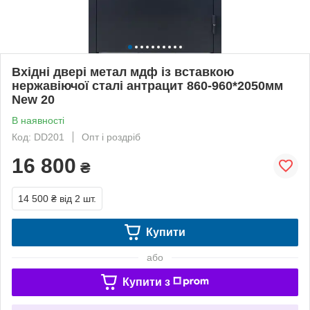
Вхідні двері метал мдф із вставкою
нержавіючої сталі антрацит 860-960*2050мм
New 20
В наявності
Код: DD201
Опт і роздріб
16 800
₴
14 500 ₴
від 2 шт.
Купити
або
Купити з