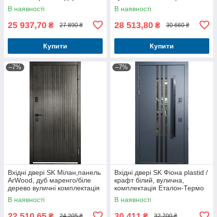
вуличні комплектація
Елегант+Терморозрив
В наявності
В наявності
Елегант+Терморозрив
25 937,70
28 513,80
₴
₴
27 890 ₴
30 660 ₴
Купити
Купити
–7%
–7%
Вхідні двері SK Мілан,панель
Вхідні двері SK Фіона plastid /
ArWood, дуб маренго/біле
крафт білий, вулична,
дерево вуличні комплектація
комплектація Еталон-Термо
Еталон+Терморозрив
В наявності
В наявності
22 510,65
30 411
₴
₴
24 205 ₴
32 700 ₴