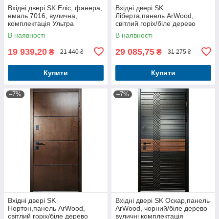
Вхідні двері SK Еліс, фанера,
Вхідні двері SK
емаль 7016, вулична,
Ліберта,панель ArWood,
комплектація Ультра
світлий горіх/біле дерево
вуличні комплектація
В наявності
В наявності
Люкс+Терморозрив
19 939,20
29 085,75
₴
₴
21 440 ₴
31 275 ₴
Купити
Купити
–7%
–7%
Вхідні двері SK
Вхідні двері SK Оскар,панель
Нортон,панель ArWood,
ArWood, чорний/біле дерево
світлий горіх/біле дерево
вуличні комплектація