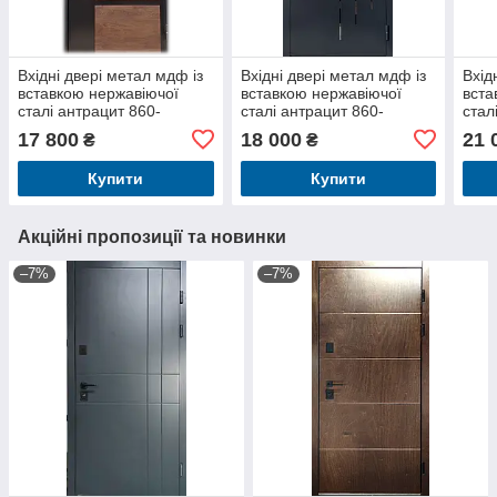
Вхідні двері метал мдф із
Вхідні двері метал мдф із
Вхід
вставкою нержавіючої
вставкою нержавіючої
вста
сталі антрацит 860-
сталі антрацит 860-
стал
960*2050мм New 20
960*2050мм New 15
960
17 800
18 000
21 
₴
₴
Купити
Купити
Акційні пропозиції та новинки
–7%
–7%