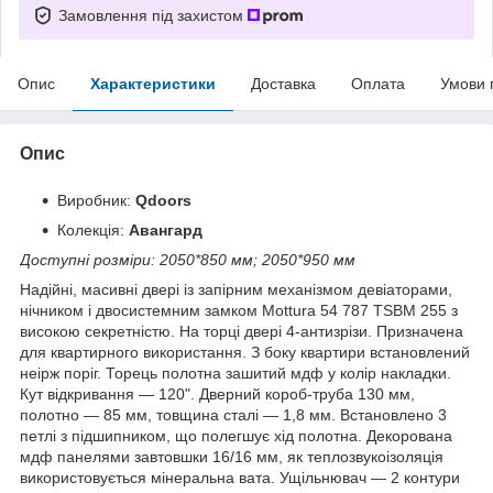
Замовлення під захистом
Опис
Характеристики
Доставка
Оплата
Умови 
Опис
Виробник:
Qdoors
Колекція:
Авангард
Доступні розміри: 2050*850 мм; 2050*950 мм
Надійні, масивні двері із запірним механізмом девіаторами,
нічником і двосистемним замком Mottura 54 787 TSBM 255 з
високою секретністю. На торці двері 4-антизрізи. Призначена
для квартирного використання. З боку квартири встановлений
неірж поріг. Торець полотна зашитий мдф у колір накладки.
Кут відкривання — 120". Дверний короб-труба 130 мм,
полотно — 85 мм, товщина сталі — 1,8 мм. Встановлено 3
петлі з підшипником, що полегшує хід полотна. Декорована
мдф панелями завтовшки 16/16 мм, як теплозвукоізоляція
використовується мінеральна вата. Ущільнювач — 2 контури