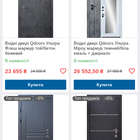
Вхідні двері Qdoors Ультра
Вхідні двері Qdoors Ультра
Флеш мармур той/бетон
Міроу мармур темний/біла
бежевий
емаль + дзеркало
В наявності
В наявності
23 655
26 552,50
₴
₴
24 900 ₴
27 950 ₴
Купити
Купити
Топ продажів
–5%
Топ продажів
–5%