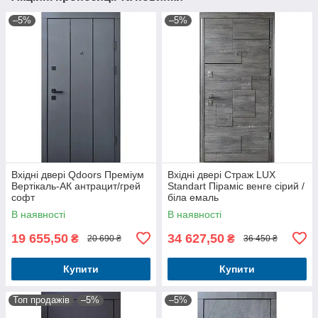
–5%
–5%
Вхідні двері Qdoors Преміум
Вхідні двері Страж LUX
Вертікаль-АК антрацит/грей
Standart Піраміс венге сірий /
софт
біла емаль
В наявності
В наявності
19 655,50
34 627,50
₴
₴
20 690 ₴
36 450 ₴
Купити
Купити
Топ продажів
–5%
–5%