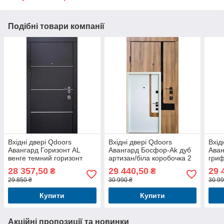
Подібні товари компанії
Вхідні двері Qdoors
Вхідні двері Qdoors
Вхід
Авангард Горизонт AL
Авангард Босфор-Аk дуб
Аван
венге темний горизонт
артизан/біла коробочка 2
гриф
кольори
емал
28 357,50
29 440,50
29 
₴
₴
29 850 ₴
30 990 ₴
30 99
Купити
Купити
Акційні пропозиції та новинки