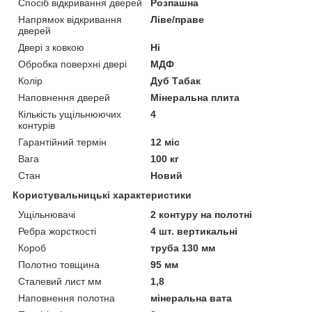
Спосіб відкривання дверей
Розпашна
Напрямок відкривання
Ліве/праве
дверей
Двері з ковкою
Ні
Обробка поверхні двері
МДФ
Колір
Дуб Табак
Наповнення дверей
Мінеральна плита
Кількість ущільнюючих
4
контурів
Гарантійний термін
12 міс
Вага
100 кг
Стан
Новий
Користувальницькі характеристики
Ущільнювачі
2 контуру на полотні
Ребра жорсткості
4 шт. вертикальні
Короб
труба 130 мм
Полотно товщина
95 мм
Сталевий лист мм
1,8
Наповнення полотна
мінеральна вата