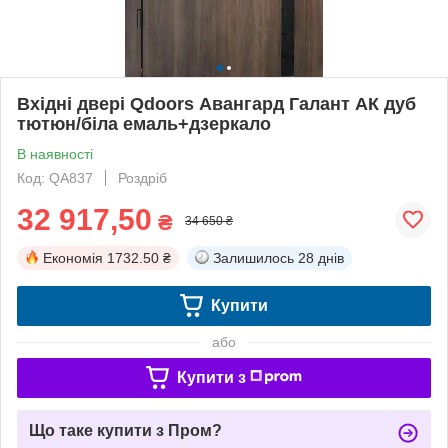
Вхідні двері Qdoors Авангард Галант АК дуб
тютюн/біла емаль+дзеркало
В наявності
Код: QA837
Роздріб
32 917,50
₴
34 650 ₴
Економія
1732.50 ₴
Залишилось
28 днів
Купити
або
Купити з
Що таке купити з Пром?