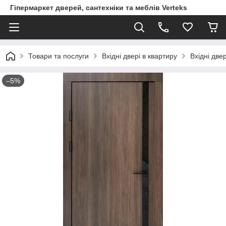
Гіпермаркет дверей, сантехніки та меблів Verteks
Товари та послуги
Вхідні двері в квартиру
Вхідні две
–5%