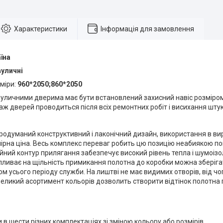
Характеристики
Інформація для замовлення
їна
вуличні
міри:
960*2050;860*2050
уличними дверима має бути встановлений захисний навіс розміром 1
ж дверей проводиться після всіх ремонтних робіт і висихання шту
одуманий конструктивний і лаконічний дизайн, використання в ви
омірна ціна. Весь комплекс переваг робить цю позицію неабиякою 
ійний контур прилягання забезпечує високий рівень тепла і шумоіз
пливає на щільність примикання полотна до коробки можна зберіга
м усього періоду служби. На лиштві не має видимих отворів, від ч
еликий асортимент кольорів дозволить створити відтінок полотна пі
в шести різних комплектаціях зі зміною кольору або розмірів