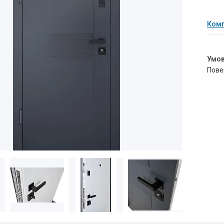
Комп
пов