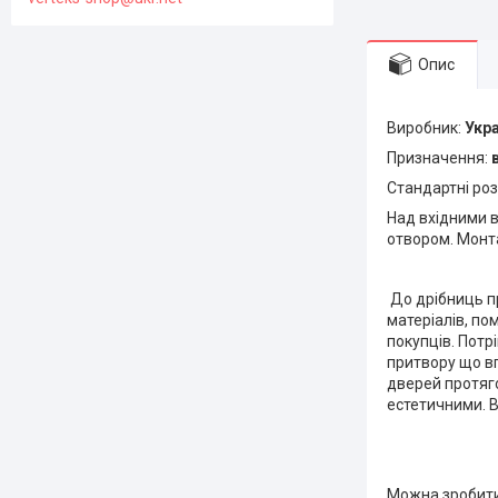
Опис
Виробник:
Укра
Призначення:
Стандартні роз
Над вхідними в
отвором. Монта
До дрібниць пр
матеріалів, п
покупців. Потр
притвору що в
дверей протяго
естетичними. В
Можна зробити 