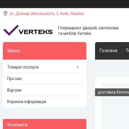
ул. Довнар-Запольского, 5, Київ, Україна
Гіпермаркет дверей, сантехніки
та меблів Verteks
Головна
Т
Товари і послуги
Про нас
Відгуки
доставка безпл
Корисна інформація