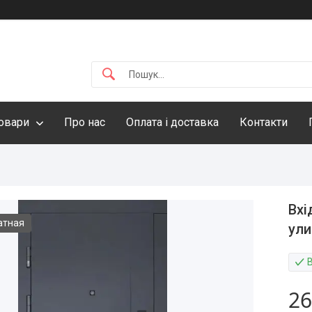
овари
Про нас
Оплата і доставка
Контакти
Вхі
атная
ули
26