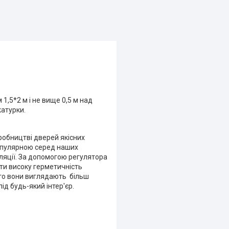
,5*2 м і не вище 0,5 м над
катурки.
робництві дверей якісних
популярною серед наших
оляції. За допомогою регулятора
ти високу герметичність
ого вони виглядають більш
д будь-який інтер'єр.