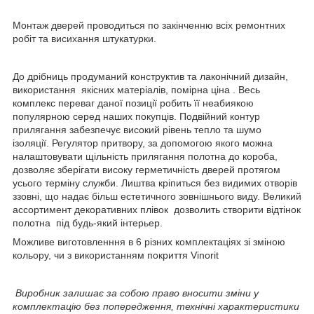
Монтаж дверей проводиться по закінченню всіх ремонтних
робіт та висихання штукатурки.
До дрібниць продуманий конструктив та лаконічний дизайн,
використання якісних матеріалів, помірна ціна . Весь
комплекс переваг даної позиції робить її неабиякою
популярною серед наших покупців. Подвійний контур
прилягання забезпечує високий рівень тепло та шумо
ізоляції. Регулятор притвору, за допомогою якого можна
налаштовувати щільність прилягання полотна до короба,
дозволяє зберігати високу герметичність дверей протягом
усього терміну служби. Лиштва кріпиться без видимих отворів
ззовні, що надає більш естетичного зовнішнього виду. Великий
ассортимент декоративних плівок дозволить створити відтінок
полотна під будь-який інтерьер.
Можливе виготовленння в 6 різних комплектаціях зі зміною
кольору, чи з використанням покриття Vinorit
Виробник залишає за собою право вносити зміни у
комплектацію без попередження, технічні характеристики