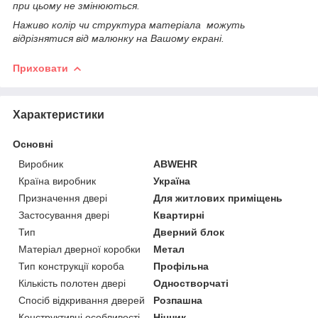
при цьому не змінюються.
Наживо колір чи структура матеріала можуть
відрізнятися від малюнку на Вашому екрані.
Приховати
Характеристики
Основні
Виробник
ABWEHR
Країна виробник
Україна
Призначення двері
Для житлових приміщень
Застосування двері
Квартирні
Тип
Дверний блок
Матеріал дверної коробки
Метал
Тип конструкції короба
Профільна
Кількість полотен двері
Одностворчаті
Спосіб відкривання дверей
Розпашна
Конструктивні особливості
Нічник