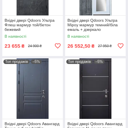
Вхідні двері Qdoors Ультра
Вхідні двері Qdoors Ультра
Флеш мармур той/бетон
Міроу мармур темний/біла
бежевий
емаль + дзеркало
В наявності
В наявності
23 655
26 552,50
₴
₴
24 900 ₴
27 950 ₴
Топ продажів
–5%
Топ продажів
–5%
Вхідні двері Qdoors Авангард
Вхідні двері Qdoors Авангард