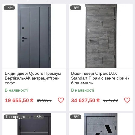
–5%
–5%
Вхідні двері Qdoors Преміум
Вхідні двері Страж LUX
Вертікаль-АК антрацит/грей
Standart Піраміс венге сірий /
софт
біла емаль
В наявності
В наявності
19 655,50
34 627,50
₴
₴
20 690 ₴
36 450 ₴
Топ продажів
–5%
–5%