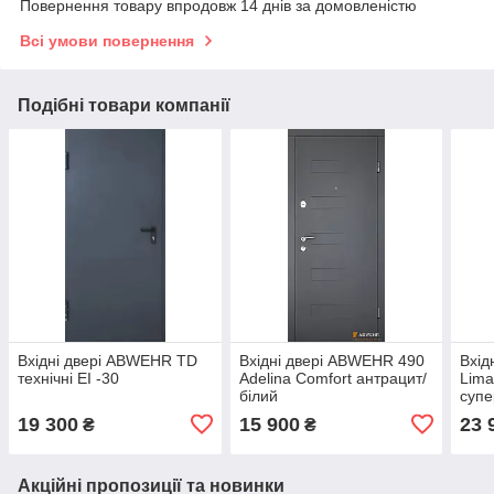
Повернення товару впродовж 14 днів за домовленістю
Всі умови повернення
Подібні товари компанії
Вхідні двері ABWEHR TD
Вхідні двері ABWEHR 490
Вхід
технічні EI -30
Adelina Comfort антрацит/
Lima
білий
супе
19 300
15 900
23 
₴
₴
Акційні пропозиції та новинки