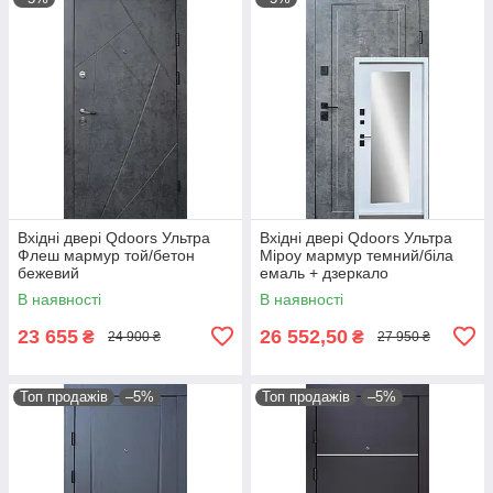
Вхідні двері Qdoors Ультра
Вхідні двері Qdoors Ультра
Флеш мармур той/бетон
Міроу мармур темний/біла
бежевий
емаль + дзеркало
В наявності
В наявності
23 655
26 552,50
₴
₴
24 900 ₴
27 950 ₴
Топ продажів
–5%
Топ продажів
–5%