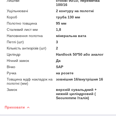
Лиштви
стоєві 90/10; перемичка
100/16
Ущільнювачі
2 контуру на полотні
Короб
труба 130 мм
Полотно товщина
95 мм
Сталевий лист мм
1,8
Наповнення полотна
мінеральна вата
Петлі (шт)
3
Кількість антизрізів (шт)
2
Циліндр
Hardlock 50*50 або аналог
Нічний замок
Да
Вічко
SAP
Ручка
на розете
Товщина мдф накладок на
зовнішня 16/внутрішня 16
полотні (мм)
Замок
верхній сувальдний +
нижній циліндровий (
Securemme Італія)
Приховати