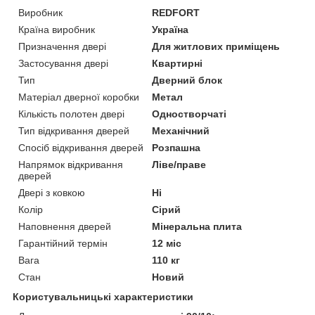
Виробник
REDFORT
Країна виробник
Україна
Призначення двері
Для житлових приміщень
Застосування двері
Квартирні
Тип
Дверний блок
Матеріал дверної коробки
Метал
Кількість полотен двері
Одностворчаті
Тип відкривання дверей
Механічний
Спосіб відкривання дверей
Розпашна
Напрямок відкривання
Ліве/праве
дверей
Двері з ковкою
Ні
Колір
Сірий
Наповнення дверей
Мінеральна плита
Гарантійний термін
12 міс
Вага
110 кг
Стан
Новий
Користувальницькі характеристики