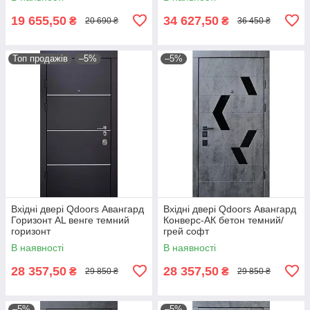
19 655,50
34 627,50
₴
₴
20 690 ₴
36 450 ₴
Топ продажів
–5%
–5%
Вхідні двері Qdoors Авангард
Вхідні двері Qdoors Авангард
Горизонт AL венге темний
Конверс-АК бетон темний/
горизонт
грей софт
В наявності
В наявності
28 357,50
28 357,50
₴
₴
29 850 ₴
29 850 ₴
–5%
–5%