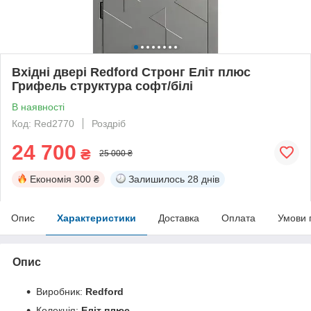
Вхідні двері Redford Стронг Еліт плюс
Грифель структура софт/білі
В наявності
Код: Red2770
Роздріб
24 700
₴
25 000 ₴
Економія
300 ₴
Залишилось
28 днів
Опис
Характеристики
Доставка
Оплата
Умови 
Опис
Виробник:
Redford
Колекція:
Еліт плюс