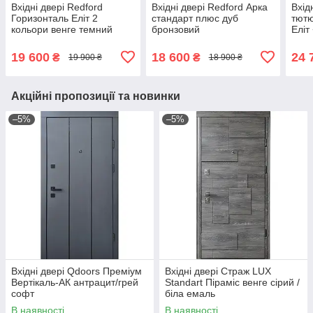
Вхідні двері Redford
Вхідні двері Redford Арка
Вхід
Горизонталь Еліт 2
стандарт плюс дуб
тютю
кольори венге темний
бронзовий
Еліт
горизонт/біле
19 600
18 600
24 
₴
₴
19 900 ₴
18 900 ₴
Акційні пропозиції та новинки
–5%
–5%
Вхідні двері Qdoors Преміум
Вхідні двері Страж LUX
Вертікаль-АК антрацит/грей
Standart Піраміс венге сірий /
софт
біла емаль
В наявності
В наявності