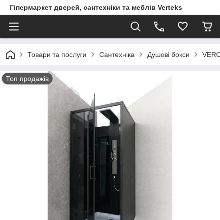
Гіпермаркет дверей, сантехніки та меблів Verteks
Товари та послуги
Сантехніка
Душові бокси
VERO
Топ продажів