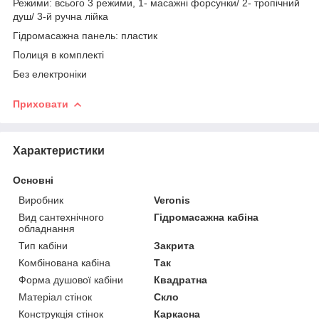
Режими: всього 3 режими, 1- масажні форсунки/ 2- тропічний
душ/ 3-й ручна лійка
Гідромасажна панель: пластик
Полиця в комплекті
Без електроніки
Приховати
Характеристики
Основні
Виробник
Veronis
Вид сантехнічного
Гідромасажна кабіна
обладнання
Тип кабіни
Закрита
Комбінована кабіна
Так
Форма душової кабіни
Квадратна
Матеріал стінок
Скло
Конструкція стінок
Каркасна