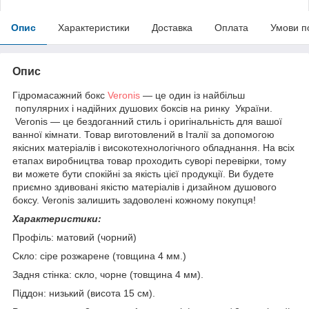
Опис
Характеристики
Доставка
Оплата
Умови п
Опис
Гідромасажний бокс
Veronis
— це один із найбільш
популярних і надійних душових боксів на ринку України.
Veronis — це бездоганний стиль і оригінальність для вашої
ванної кімнати. Товар виготовлений в Італії за допомогою
якісних матеріалів і високотехнологічного обладнання. На всіх
етапах виробництва товар проходить суворі перевірки, тому
ви можете бути спокійні за якість цієї продукції. Ви будете
приємно здивовані якістю матеріалів і дизайном душового
боксу. Veronis залишить задоволені кожному покупця!
Характеристики:
Профіль: матовий (чорний)
Скло: сіре розжарене (товщина 4 мм.)
Задня стінка: скло, чорне (товщина 4 мм).
Піддон: низький (висота 15 см).