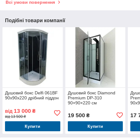
Всі умови повернення
Подібні товари компанії
Душовий бокс Delfi 061BF
Душовий бокс Diamond
Душо
90х90х220 дрібний піддон
Premium DP-310
Pre
90×90×220 см
90х
гідромасажний, чорний
13 000
від
₴
профіль
19 500
17 
₴
від 13 500 ₴
Купити
Купити