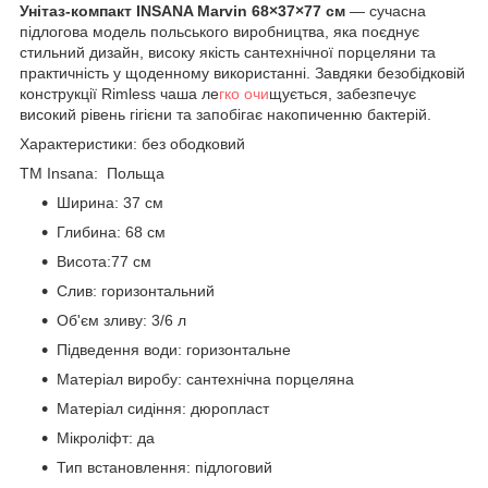
Унітаз-компакт INSANA Marvin 68×37×77 см
— сучасна
підлогова модель польського виробництва, яка поєднує
стильний дизайн, високу якість сантехнічної порцеляни та
практичність у щоденному використанні. Завдяки безобідковій
конструкції Rimless чаша ле
гко очи
щується, забезпечує
високий рівень гігієни та запобігає накопиченню бактерій.
Характеристики: без ободковий
ТМ Insana: Польща
Ширина: 37 см
Глибина: 68 см
Висота:77 см
Слив: горизонтальний
Об'єм зливу: 3/6 л
Підведення води: горизонтальне
Матеріал виробу: сантехнічна порцеляна
Матеріал сидіння: дюропласт
Мікроліфт: да
Тип встановлення: підлоговий