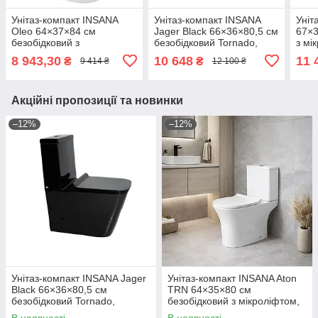
Унітаз-компакт INSANA
Унітаз-компакт INSANA
Уніт
Oleo 64×37×84 см
Jager Black 66×36×80,5 см
67×3
безобідковий з
безобідковий Tornado,
з мі
мікроліфтом, Польща
Польща
8 943,30
10 648
11 
₴
₴
9 414 ₴
12 100 ₴
Акційні пропозиції та новинки
–12%
–12%
Унітаз-компакт INSANA Jager
Унітаз-компакт INSANA Aton
Black 66×36×80,5 см
TRN 64×35×80 см
безобідковий Tornado,
безобідковий з мікроліфтом,
Польща
Польща
В наявності
В наявності