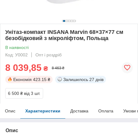
Унітаз-компакт INSANA Marvin 68×37×77 см
безобідковий з мікроліфтом, Польща
В наявності
Код: У0002
Опт і роздріб
8 039,85
₴
8 463 ₴
Економія
423.15 ₴
Залишилось
27 днів
6 500 ₴
від 3 шт.
Опис
Характеристики
Доставка
Оплата
Умови 
Опис