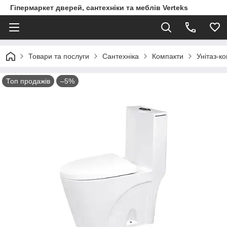
Гіпермаркет дверей, сантехніки та меблів Verteks
Товари та послуги
Сантехніка
Компакти
Унітаз-к
Топ продажів
–5%