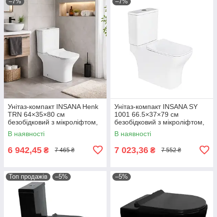
–7%
–7%
Унітаз-компакт INSANA Henk
Унітаз-компакт INSANA SY
TRN 64×35×80 см
1001 66.5×37×79 см
безобідковий з мікроліфтом,
безобідковий з мікроліфтом,
Польща
Польща
В наявності
В наявності
6 942,45
7 023,36
₴
₴
7 465 ₴
7 552 ₴
Топ продажів
–5%
–5%