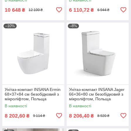
10 648
6 110,72
₴
₴
12 100 ₴
6 944 ₴
–10%
–8%
Унітаз-компакт INSANA Ermin
Унітаз-компакт INSANA Jager
68×37×84 см безобідковий з
66×36×80 см безобідковий з
мікроліфтом, Польща
мікроліфтом, Польща
В наявності
В наявності
8 202,60
8 206,40
₴
₴
9 114 ₴
8 920 ₴