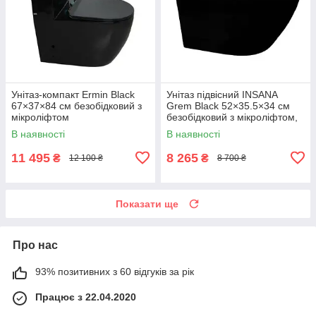
Унітаз-компакт Ermin Black
Унітаз підвісний INSANA
67×37×84 см безобідковий з
Grem Black 52×35.5×34 см
мікроліфтом
безобідковий з мікроліфтом,
Польща черний
В наявності
В наявності
11 495
8 265
₴
₴
12 100 ₴
8 700 ₴
Показати ще
Про нас
93% позитивних з 60 відгуків за рік
Працює з 22.04.2020