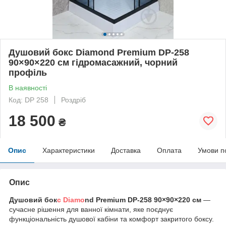
Душовий бокс Diamond Premium DP-258
90×90×220 см гідромасажний, чорний
профіль
В наявності
Код: DP 258
Роздріб
18 500
₴
Опис
Характеристики
Доставка
Оплата
Умови п
Опис
Душовий бок
с Diamo
nd Premium DP-258 90×90×220 см
—
сучасне рішення для ванної кімнати, яке поєднує
функціональність душової кабіни та комфорт закритого боксу.