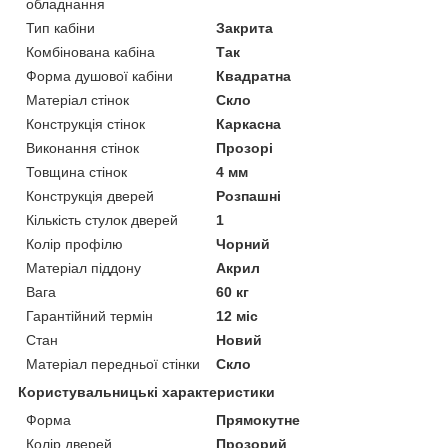
обладнання
Тип кабіни
Закрита
Комбінована кабіна
Так
Форма душової кабіни
Квадратна
Матеріал стінок
Скло
Конструкція стінок
Каркасна
Виконання стінок
Прозорі
Товщина стінок
4 мм
Конструкція дверей
Розпашні
Кількість стулок дверей
1
Колір профілю
Чорний
Матеріал піддону
Акрил
Вага
60 кг
Гарантійний термін
12 міс
Стан
Новий
Матеріал передньої стінки
Скло
Користувальницькі характеристики
Форма
Прямокутне
Колір дверей
Прозорий