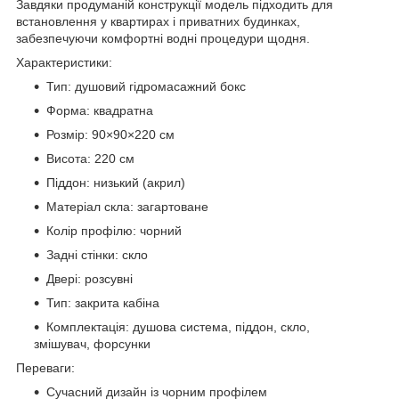
Завдяки продуманій конструкції модель підходить для
встановлення у квартирах і приватних будинках,
забезпечуючи комфортні водні процедури щодня.
Характеристики:
Тип: душовий гідромасажний бокс
Форма: квадратна
Розмір: 90×90×220 см
Висота: 220 см
Піддон: низький (акрил)
Матеріал скла: загартоване
Колір профілю: чорний
Задні стінки: скло
Двері: розсувні
Тип: закрита кабіна
Комплектація: душова система, піддон, скло,
змішувач, форсунки
Переваги:
Сучасний дизайн із чорним профілем