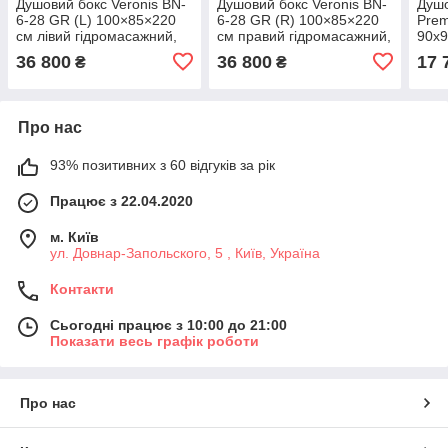
Душовий бокс Veronis BN-
Душовий бокс Veronis BN-
Душо
6-28 GR (L) 100×85×220
6-28 GR (R) 100×85×220
Pre
см лівий гідромасажний,
см правий гідромасажний,
90х
чорний профіль
чорний профіль
36 800
36 800
17 
₴
₴
Про нас
93% позитивних з 60 відгуків за рік
Працює з 22.04.2020
м. Київ
ул. Довнар-Запольского, 5 , Київ, Україна
Контакти
Сьогодні працює з 10:00 до 21:00
Показати весь графік роботи
Про нас