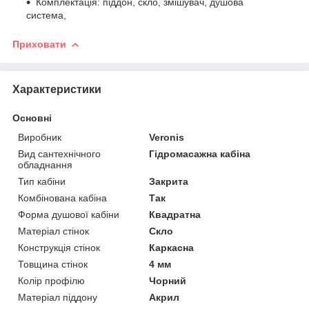
Комплектація: піддон, скло, змішувач, душова
система,
Приховати
Характеристики
Основні
Виробник
Veronis
Вид сантехнічного
Гідромасажна кабіна
обладнання
Тип кабіни
Закрита
Комбінована кабіна
Так
Форма душової кабіни
Квадратна
Матеріал стінок
Скло
Конструкція стінок
Каркасна
Товщина стінок
4 мм
Колір профілю
Чорний
Матеріал піддону
Акрил