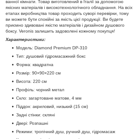
ванної кімнати. Товар виготовлений в Італії за допомогою
якісних матеріалів і високотехнологічного обладнання. На всіх
етапах виробництва товар проходить суворі перевірки, тому
ви можете бути спокійні за якість цієї продукції. Ви будете
приємно здивовані якістю матеріалів і дизайном душового
боксу. Veronis залишить задоволені кожному покупця!
Характеристики:
Модель: Diamond Premium DP-310
Тип: душовий гідромасажний бокс
Форма: квадратна
Розмір: 90×90×220 см
Висота: 220 см
Профіль: чорний метал
Скло: загартоване матове, 4 мм
Піддон: акриловий, низький (15 см)
Задні стінки: скляні
Двері: Розпашні
Режими: тропічний душ, ручний душ, гідромасаж