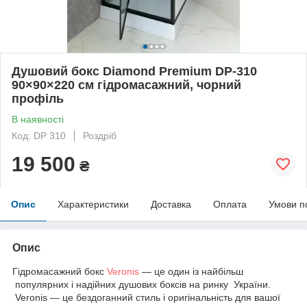
Душовий бокс Diamond Premium DP-310
90×90×220 см гідромасажний, чорний
профіль
В наявності
Код: DP 310
Роздріб
19 500
₴
Опис
Характеристики
Доставка
Оплата
Умови п
Опис
Гідромасажний бокс
Veronis
— це один із найбільш
популярних і надійних душових боксів на ринку України.
Veronis — це бездоганний стиль і оригінальність для вашої