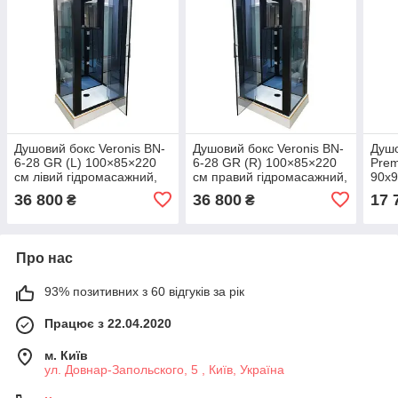
Душовий бокс Veronis BN-
Душовий бокс Veronis BN-
Душо
6-28 GR (L) 100×85×220
6-28 GR (R) 100×85×220
Pre
см лівий гідромасажний,
см правий гідромасажний,
90х
чорний профіль
чорний профіль
36 800
36 800
17 
₴
₴
Про нас
93% позитивних з 60 відгуків за рік
Працює з 22.04.2020
м. Київ
ул. Довнар-Запольского, 5 , Київ, Україна