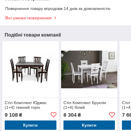
Повернення товару впродовж 14 днів за домовленістю
Всі умови повернення
Подібні товари компанії
Стіл Комплект Юджин
Стіл Комплект Бруклін
Стіл
(1+4) темний горіх
(1+4) білий
(1+4
9 108
8 304
7 6
₴
₴
Купити
Купити