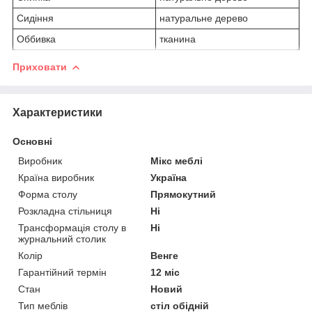
Сидіння
натуральне дерево
Оббивка
тканина
Приховати
Характеристики
Основні
Виробник
Мікс меблі
Країна виробник
Україна
Форма столу
Прямокутний
Розкладна стільниця
Ні
Трансформація столу в
Ні
журнальний столик
Колір
Венге
Гарантійний термін
12 міс
Стан
Новий
Тип меблів
стіл обідній