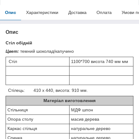
Опис
Характеристики
Доставка
Оплата
Умови п
Опис
Стіл обідній
Цвет:
темний шоколад/капучино
Стіл
1100*700 висота 740 мм мм
Стілець: 410 x 440, висота: 910 мм.
Матеріал виготовлення
Стільниця
МДФ шпон
Опора столу
масив дерева
Каркас стільця
натуральне дерево
Спинка
натуральне дерево