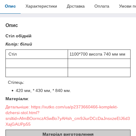
Опис
Характеристики
Доставка
Оплата
Умови п
Опис
Стіл обідній
Колір: білий
Стіл
1100*700 висота 740 мм мм
Стілець:
420 мм, * 430 мм, * 840 мм.
Матеріали
:
Детальніше: https://xutko.com/ua/p2373660466-komplekt-
dzhersi-stol.html?
srsltid=AfmBOornczASwBo7yAHsh_cm9JiurDCcDaJnsxzeEIJ6d3
XajGAUPp55
Матеріал виготовлення