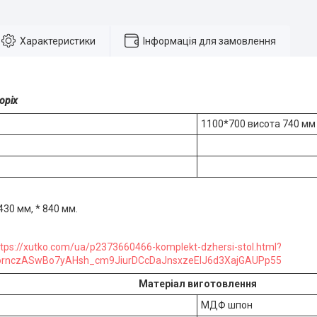
Характеристики
Інформація для замовлення
оріх
1100*700 висота 740 мм
430 мм, * 840 мм.
tps://xutko.com/ua/p2373660466-komplekt-dzhersi-stol.html?
OornczASwBo7yAHsh_cm9JiurDCcDaJnsxzeEIJ6d3XajGAUPp55
Матеріал виготовлення
МДФ шпон