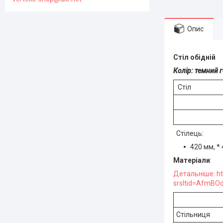
Опис
Стіл обідній
Колір: темний г
Стіл
Стілець:
420 мм, * 
Матеріали
:
Детальніше: ht
srsltid=AfmB
Стільниця