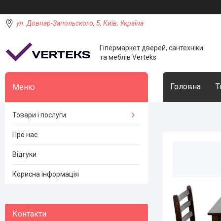
ул. Довнар-Запольского, 5, Київ, Україна
Гіпермаркет дверей, сантехніки
та меблів Verteks
Головна
Т
Товари і послуги
Про нас
Відгуки
Корисна інформація