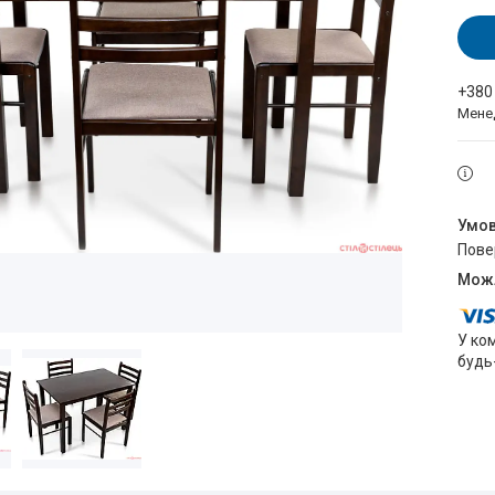
+380
Мене
пов
У ко
будь