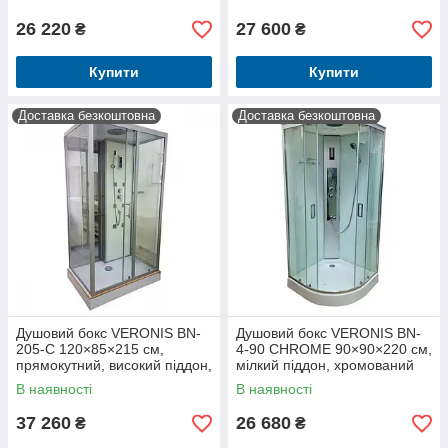
піддоном, тропічним душем
26 220
27 600
₴
₴
Купити
Купити
Доставка безкоштовна
Доставка безкоштовна
Душовий бокс VERONIS BN-
Душовий бокс VERONIS BN-
205-C 120×85×215 см,
4-90 CHROME 90×90×220 см,
прямокутний, високий піддон,
мілкий піддон, хромований
розсувні двері, Італія
профіль, Італія
В наявності
В наявності
37 260
26 680
₴
₴