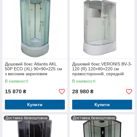
Душовий бокс Atlantis AKL
Душовий бокс VERONIS BV-3-
50P ECO (XL) 90×90×225 см
120 (R) 120×80×220 см
з високим акриловим
правосторонній, середній
піддоном, матовим склом,
піддон, хромований профіль
В наявності
В наявності
розсувними дверима
15 870
28 980
₴
₴
Купити
Купити
Доставка безкоштовна
Доставка безкоштовна