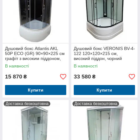
Душовий бокс Atlantis AKL
Душовий бокс VERONIS BV-4-
50P ECO (GR) 90×90×225 см
122 120×120×215 см,
графіт з високим піддоном,
високий піддон, чорний
тонованим склом
профіль, Італія
В наявності
В наявності
15 870
33 580
₴
₴
Купити
Купити
Доставка безкоштовна
Доставка безкоштовна