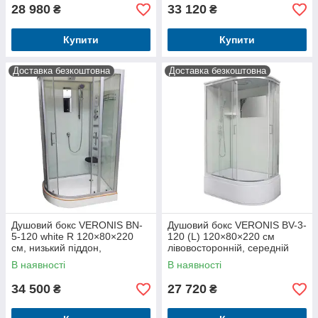
28 980
33 120
₴
₴
Купити
Купити
Доставка безкоштовна
Доставка безкоштовна
Душовий бокс VERONIS BN-
Душовий бокс VERONIS BV-3-
5-120 white R 120×80×220
120 (L) 120×80×220 см
см, низький піддон,
лівовосторонній, середній
гідромасаж, прозоре скло
піддон, хромований профіль
В наявності
В наявності
34 500
27 720
₴
₴