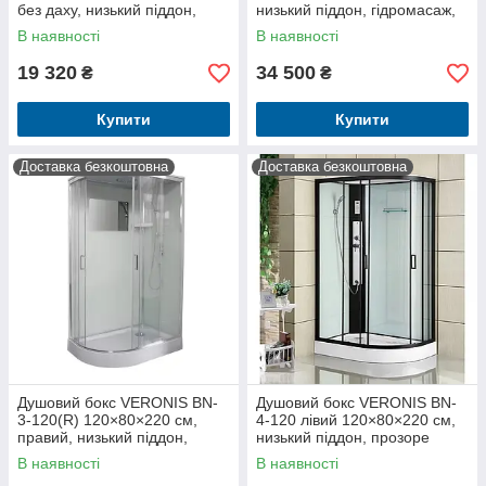
без даху, низький піддон,
низький піддон, гідромасаж,
матовий профіль, Італія
прозоре скло
В наявності
В наявності
19 320
34 500
₴
₴
Купити
Купити
Доставка безкоштовна
Доставка безкоштовна
Душовий бокс VERONIS BN-
Душовий бокс VERONIS BN-
3-120(R) 120×80×220 см,
4-120 лівий 120×80×220 см,
правий, низький піддон,
низький піддон, прозоре
прозоре скло
скло, Італія
В наявності
В наявності