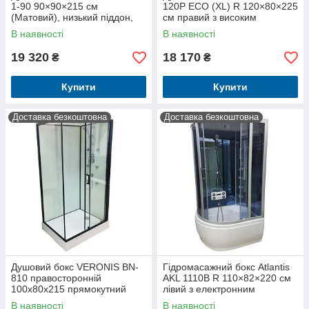
1-90 90×90×215 см
120P ECO (XL) R 120×80×225
(Матовий), низький піддон,
см правий з високим
матовий профіль, Італія
піддоном, тропічним душем,
В наявності
В наявності
матовим склом
19 320
18 170
₴
₴
Купити
Купити
Доставка безкоштовна
Доставка безкоштовна
Душовий бокс VERONIS BN-
Гідромасажний бокс Atlantis
810 правосторонній
AKL 1110B R 110×82×220 см
100х80х215 прямокутний
лівий з електронним
мілкий піддон Італія
керуванням, високим
В наявності
В наявності