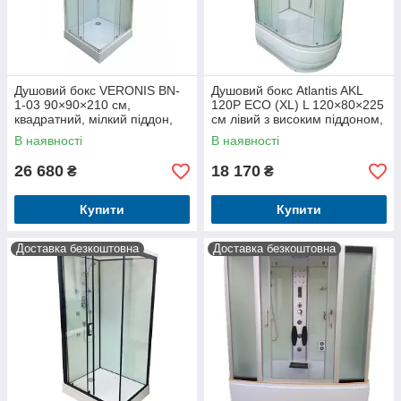
Душовий бокс VERONIS BN-
Душовий бокс Atlantis AKL
1-03 90×90×210 см,
120P ECO (XL) L 120×80×225
квадратний, мілкий піддон,
см лівий з високим піддоном,
хромований профіль, Італія
тропічним душем, матовим
В наявності
В наявності
склом
26 680
18 170
₴
₴
Купити
Купити
Доставка безкоштовна
Доставка безкоштовна