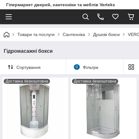
Гіпермаркет дверей, сантехніки та меблів Verteks
Товари та послуги
Сантехніка
Душові бокси
VERO
Гідромасажні бокси
Сортування
0
Фільтри
Доставка безкоштовна
Доставка безкоштовна