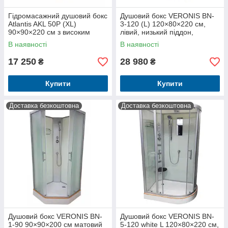
Гідромасажний душовий бокс
Душовий бокс VERONIS BN-
Atlantis AKL 50P (XL)
3-120 (L) 120×80×220 см,
90×90×220 см з високим
лівий, низький піддон,
піддоном, гідромасажем,
прозоре скло
В наявності
В наявності
тропічним душем
17 250
28 980
₴
₴
Купити
Купити
Доставка безкоштовна
Доставка безкоштовна
Душовий бокс VERONIS BN-
Душовий бокс VERONIS BN-
1-90 90×90×200 см матовий
5-120 white L 120×80×220 см,