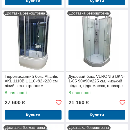
Купити
Купити
Доставка безкоштовна
Доставка безкоштовна
Гідромасажний бокс Atlantis
Душовий бокс VERONIS BKN-
AKL 1110B L 110×82×220 см
1-05 90×90×225 см, низький
лівий з електронним
піддон, гідромасаж, прозоре
керуванням, високим
скло
В наявності
В наявності
піддоном, тропічним душем
27 600
21 160
₴
₴
Купити
Купити
Доставка безкоштовна
Доставка безкоштовна