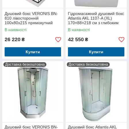
Душовий бокс VERONIS BN-
Гідромасажний душовий бокс
810 лівосторонній
Atlantis AKL 1107-A (XL)
100х80х215 прямокутний
170×88×218 см з глибоким
мілкий піддон Італія
піддоном, ванною,
В наявності
В наявності
гідромасажем, тропічним
душем
26 220
42 550
₴
₴
Купити
Купити
Доставка безкоштовна
Доставка безкоштовна
Душовий бокс VERONIS BN-
Душовий бокс Atlantis AKL