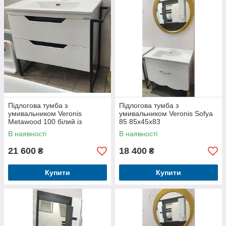
Підлогова тумба з
Підлогова тумба з
умивальником Veronis
умивальником Veronis Sofya
Metawood 100 білий із
85 85х45х83
чорним 100х45х84
В наявності
В наявності
21 600
18 400
₴
₴
Купити
Купити