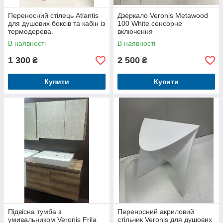
Переносний стілець Atlantis
Дзеркало Veronis Metawood
для душових боксів та кабін із
100 White сенсорне
термодерева.
включення
В наявності
В наявності
1 300
2 500
₴
₴
Купити
Купити
Підвісна тумба з
Переносний акриловий
умивальником Veronis Frila
стільчик Veronis для душових